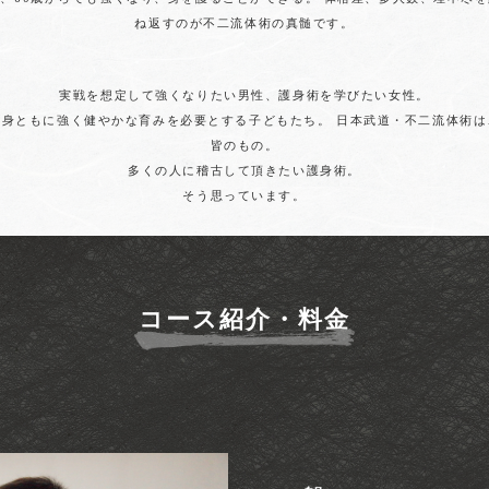
ね返すのが
不二流体術の真髄です。
実戦を想定して強くなりたい男性、護身術を学びたい女性。
心身ともに強く健やかな育みを必要とする子どもたち。
日本武道・不二流体術は
皆のもの。
多くの人に稽古して頂きたい護身術。
そう思っています。
コース紹介・料金