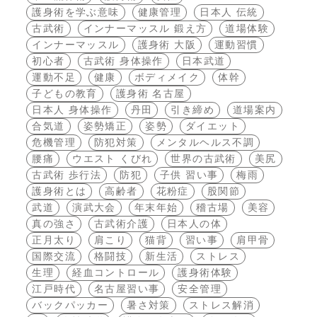
護身術を学ぶ意味
健康管理
日本人 伝統
古武術
インナーマッスル 鍛え方
道場体験
インナーマッスル
護身術 大阪
運動習慣
初心者
古武術 身体操作
日本武道
運動不足
健康
ボディメイク
体幹
子どもの教育
護身術 名古屋
日本人 身体操作
丹田
引き締め
道場案内
合気道
姿勢矯正
姿勢
ダイエット
危機管理
防犯対策
メンタルヘルス不調
腰痛
ウエスト くびれ
世界の古武術
美尻
古武術 歩行法
防犯
子供 習い事
梅雨
護身術とは
高齢者
花粉症
股関節
武道
演武大会
年末年始
稽古場
美容
真の強さ
古武術介護
日本人の体
正月太り
肩こり
猫背
習い事
肩甲骨
国際交流
格闘技
新生活
ストレス
生理
経血コントロール
護身術体験
江戸時代
名古屋習い事
安全管理
バックパッカー
暑さ対策
ストレス解消