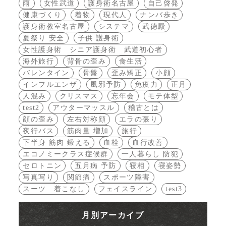
雨
女性武道
護身術名古屋
自己啓発
健康づくり
着物
現代人
ナンバ歩き
護身術教室名古屋
システマ
武徳殿
夏祭り 安全
子供 護身術
女性護身術 シニア護身術 武道初心者
海外旅行
背骨の歪み
食生活
バレンタイン
骨盤
歪み矯正
小顔
インフルエンザ
風邪予防
免疫力
正月
人混み
クリスマス
忘年会
モテ体型
test2
アウターマッスル
稽古とは
顔の歪み
左右対称顔
エラの張り
夜行バス
筋肉量 増加
旅行
下半身 筋肉 鍛える
血栓
血行改善
エコノミークラス症候群
一人暮らし 防犯
セロトニン
五月病 予防
寝相
寝姿勢
写真写り
関節痛
スポーツ障害
スーツ 着こなし
フェイスライン
test3
月別アーカイブ