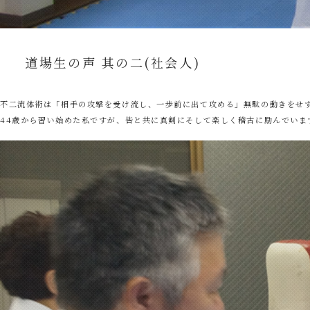
道場生の声 其の二(社会人)
不二流体術は「相手の攻撃を受け流し、一歩前に出て攻める」無駄の動きをせ
44歳から習い始めた私ですが、皆と共に真剣にそして楽しく稽古に励んでいま