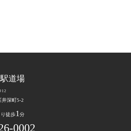
名駅道場
012
井深町5-2
1
より徒歩
分
26-0002