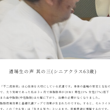
道場生の声 其の三(シニアクラス63歳)
「不二流体術」は心技体を大切にしている武道です。身体の基軸の安定と左右
で、太り気味であった私は３ヶ月で体脂肪率が(BMI 男性23% 女性27%)低
また血中脂肪(中性脂肪)は大幅に下がり、治療の必要がなくなりました。
脂肪燃焼効果と基礎代謝アップで効果が生まれたのですね。すると、セルライト
す。この「やる気」は「生きる気力」といえます。挑戦意欲が増幅するのです