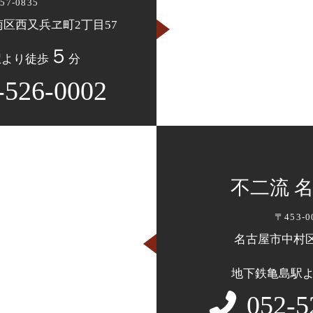
57-0835
南区西又兵ヱ町2丁目57
５
駅より徒歩
分
-526-0002
不二流 
〒453-0
名古屋市中村区
地下鉄亀島駅
052-5