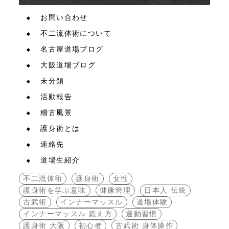
お問い合わせ
不二流体術について
名古屋道場ブログ
大阪道場ブログ
未分類
活動報告
稽古風景
護身術とは
連絡先
道場生紹介
不二流体術
護身術
女性
護身術を学ぶ意味
健康管理
日本人 伝統
古武術
インナーマッスル
道場体験
インナーマッスル 鍛え方
運動習慣
護身術 大阪
初心者
古武術 身体操作