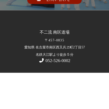
不二流 南区道場
〒457-0835
愛知県 名古屋市南区西又兵ヱ町2丁目57
５
名鉄大江駅より徒歩
分
052-526-0002