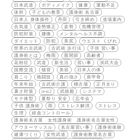
日本武道
ボディメイク
健康
運動不足
体幹
子どもの教育
護身術 名古屋
日本人 身体操作
丹田
引き締め
道場案内
合気道
姿勢矯正
姿勢
危機管理
防犯対策
腰痛
メンタルヘルス不調
ダイエット
防犯
美尻
ウエスト くびれ
世界の古武術
古武術 歩行法
子供 習い事
護身術とは
梅雨
股関節
高齢者
花粉症
武道
新生活
習い事
演武大会
国際交流
猫背
美容
日本人の体
肩こり
格闘技
真の強さ
肩甲骨
年末年始
古武術介護
稽古場
正月太り
暑さ対策
test2
武徳殿
システマ
モテ体型
夏祭り 安全
忘年会
子供 護身術
雨
ストレス解消
ストレス
生理
経血コントロール
護身術名古屋 女性護身術 護身術名古屋女性
アウターマッスル
名古屋習い事
護身術体験
健康づくり
女性武道
護身術教室名古屋