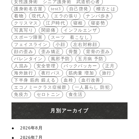
女性護身術 シニア護身術 武道初心者
護身術名古屋
test3
自己啓発
稽古とは
着物
現代人
エラの張り
ナンバ歩き
クリスマス
江戸時代
寝相
寝姿勢
写真写り
関節痛
インフルエンザ
スポーツ障害
スーツ 着こなし
フェイスライン
小顔
左右対称顔
顔の歪み
歪み矯正
骨盤
背骨の歪み
バレンタイン
風邪予防
五月病 予防
人混み
安全管理
バックパッカー
正月
海外旅行
夜行バス
筋肉量 増加
旅行
下半身 筋肉 鍛える
血栓
血行改善
エコノミークラス症候群
一人暮らし 防犯
免疫力
セロトニン
食生活
月別アーカイブ
2026年8月
2026年7月