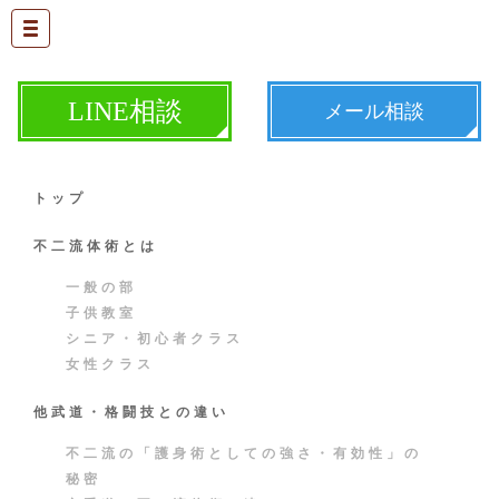
LINE相談
メール相談
トップ
不二流体術とは
一般の部
子供教室
IMG_3047
シニア・初心者クラス
女性クラス
他武道・格闘技との違い
不二流の「護身術としての強さ・有効性」の
秘密