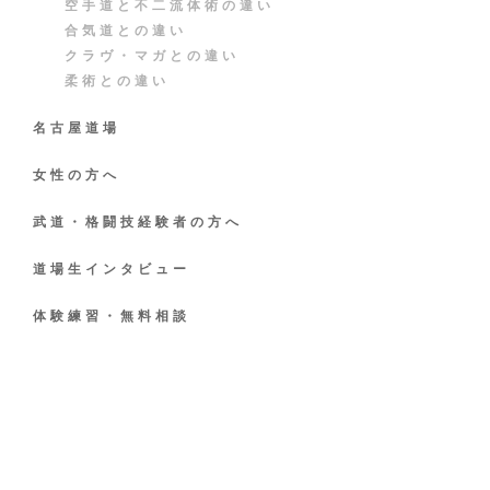
空手道と不二流体術の違い
合気道との違い
クラヴ・マガとの違い
柔術との違い
名古屋道場
女性の方へ
武道・格闘技経験者の方へ
道場生インタビュー
2025/03/04
著者
nishiguchi
体験練習・無料相談
share
関連記事