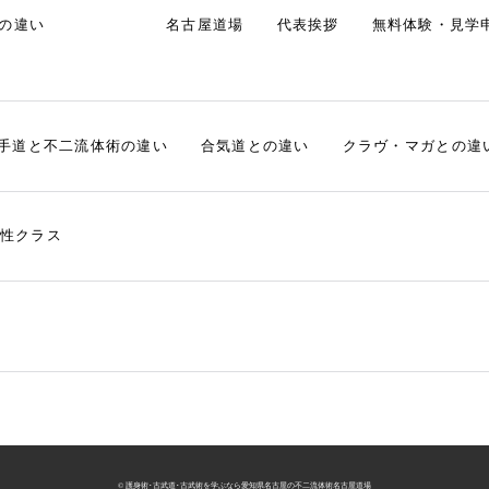
の違い
名古屋道場
代表挨拶
無料体験・見学
手道と不二流体術の違い
合気道との違い
クラヴ・マガとの違
性クラス
© 護身術･古武道･古武術を学ぶなら愛知県名古屋の不二流体術名古屋道場