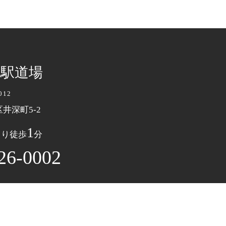
名駅道場
012
井深町5-2
1
より徒歩
分
26-0002