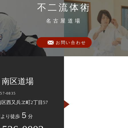
不二流体術
名古屋道場
お問い合わせ
 南区道場
57-0835
南区西又兵ヱ町2丁目57
５
駅より徒歩
分