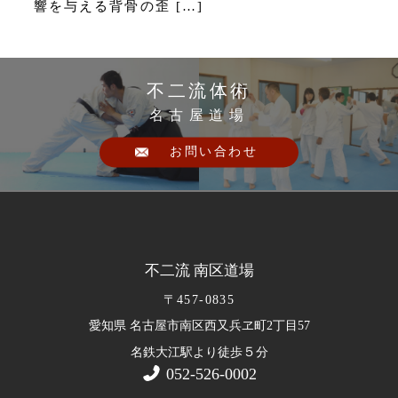
響を与える背骨の歪 […]
不二流体術
名古屋道場
お問い合わせ
不二流 南区道場
〒457-0835
愛知県 名古屋市南区西又兵ヱ町2丁目57
５
名鉄大江駅より徒歩
分
052-526-0002