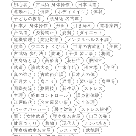
初心者
古武術 身体操作
日本武道
運動不足
健康
ボディメイク
体幹
子どもの教育
護身術 名古屋
日本人 身体操作
丹田
引き締め
道場案内
合気道
姿勢矯正
姿勢
ダイエット
危機管理
防犯対策
メンタルヘルス不調
腰痛
ウエスト くびれ
世界の古武術
美尻
古武術 歩行法
防犯
子供 習い事
梅雨
護身術とは
高齢者
花粉症
股関節
武道
演武大会
年末年始
稽古場
美容
真の強さ
古武術介護
日本人の体
正月太り
肩こり
猫背
習い事
肩甲骨
国際交流
格闘技
新生活
ストレス
生理
経血コントロール
護身術体験
江戸時代
名古屋習い事
安全管理
バックパッカー
暑さ対策
ストレス解消
雨
女性武道
護身術名古屋
自己啓発
健康づくり
着物
現代人
ナンバ歩き
護身術教室名古屋
システマ
武徳殿