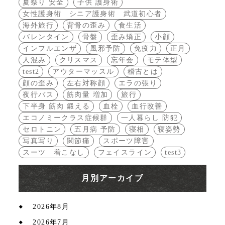
夏祭り 安全
子供 護身術
女性護身術 シニア護身術 武道初心者
海外旅行
背骨の歪み
食生活
バレンタイン
骨盤
歪み矯正
小顔
インフルエンザ
風邪予防
免疫力
正月
人混み
クリスマス
忘年会
モテ体型
test2
アウターマッスル
稽古とは
顔の歪み
左右対称顔
エラの張り
夜行バス
筋肉量 増加
旅行
下半身 筋肉 鍛える
血栓
血行改善
エコノミークラス症候群
一人暮らし 防犯
セロトニン
五月病 予防
寝相
寝姿勢
写真写り
関節痛
スポーツ障害
スーツ 着こなし
フェイスライン
test3
月別アーカイブ
2026年8月
2026年7月