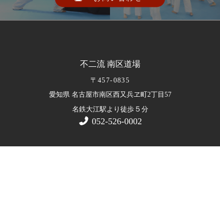
不二流 南区道場
〒457-0835
愛知県 名古屋市南区西又兵ヱ町2丁目57
５
名鉄大江駅より徒歩
分
052-526-0002