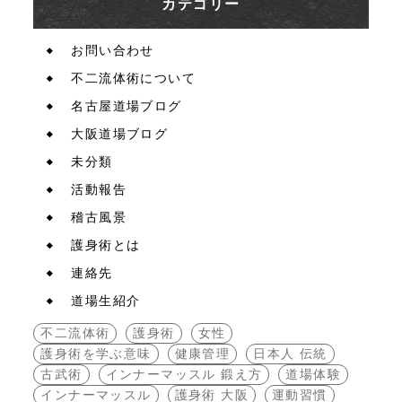
カテゴリー
お問い合わせ
不二流体術について
名古屋道場ブログ
大阪道場ブログ
未分類
活動報告
稽古風景
護身術とは
連絡先
道場生紹介
不二流体術
護身術
女性
護身術を学ぶ意味
健康管理
日本人 伝統
古武術
インナーマッスル 鍛え方
道場体験
インナーマッスル
護身術 大阪
運動習慣