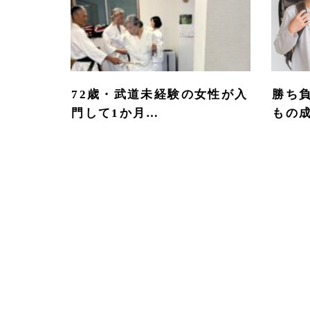
72歳・武道未経験の女性が入
勝ち
門して1か月…
もの