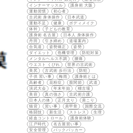
インナーマッスル
護身術 大阪
運動習慣
初心者
古武術 身体操作
日本武道
運動不足
健康
ボディメイク
体幹
子どもの教育
護身術 名古屋
日本人 身体操作
丹田
引き締め
道場案内
合気道
姿勢矯正
姿勢
ダイエット
危機管理
防犯対策
メンタルヘルス不調
腰痛
ウエスト くびれ
世界の古武術
美尻
古武術 歩行法
防犯
子供 習い事
梅雨
護身術とは
高齢者
花粉症
股関節
武道
演武大会
年末年始
稽古場
美容
真の強さ
古武術介護
日本人の体
正月太り
肩こり
猫背
習い事
肩甲骨
国際交流
格闘技
新生活
ストレス
生理
経血コントロール
護身術体験
江戸時代
名古屋習い事
安全管理
バックパッカー