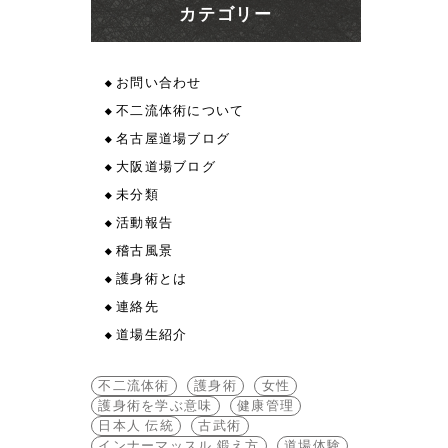
カテゴリー
お問い合わせ
不二流体術について
名古屋道場ブログ
大阪道場ブログ
未分類
活動報告
稽古風景
護身術とは
連絡先
道場生紹介
不二流体術
護身術
女性
護身術を学ぶ意味
健康管理
日本人 伝統
古武術
インナーマッスル 鍛え方
道場体験