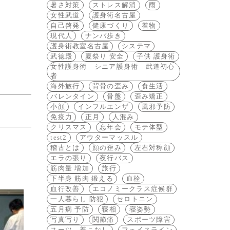
暑さ対策
ストレス解消
雨
女性武道
護身術名古屋
自己啓発
健康づくり
着物
現代人
ナンバ歩き
護身術教室名古屋
システマ
武徳殿
夏祭り 安全
子供 護身術
女性護身術 シニア護身術 武道初心
者
海外旅行
背骨の歪み
食生活
バレンタイン
骨盤
歪み矯正
小顔
インフルエンザ
風邪予防
免疫力
正月
人混み
クリスマス
忘年会
モテ体型
test2
アウターマッスル
稽古とは
顔の歪み
左右対称顔
エラの張り
夜行バス
筋肉量 増加
旅行
下半身 筋肉 鍛える
血栓
血行改善
エコノミークラス症候群
一人暮らし 防犯
セロトニン
五月病 予防
寝相
寝姿勢
写真写り
関節痛
スポーツ障害
スーツ 着こなし
フェイスライン