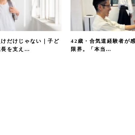
負けだけじゃない｜子ど
42歳・合気道経験者が
成長を支え…
限界。「本当…