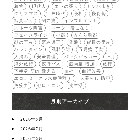
着物
現代人
エラの張り
ナンバ歩き
クリスマス
江戸時代
寝相
寝姿勢
写真写り
関節痛
インフルエンザ
スポーツ障害
スーツ 着こなし
フェイスライン
小顔
左右対称顔
顔の歪み
歪み矯正
骨盤
背骨の歪み
バレンタイン
風邪予防
五月病 予防
人混み
安全管理
バックパッカー
正月
海外旅行
夜行バス
筋肉量 増加
旅行
下半身 筋肉 鍛える
血栓
血行改善
エコノミークラス症候群
一人暮らし 防犯
免疫力
セロトニン
食生活
月別アーカイブ
2026年8月
2026年7月
2026年6月