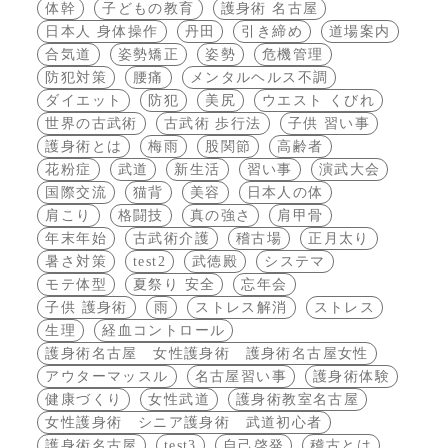
体幹
子どもの教育
護身術 名古屋
日本人 身体操作
丹田
引き締め
道場案内
合気道
姿勢矯正
姿勢
危機管理
防犯対策
腰痛
メンタルヘルス不調
ダイエット
防犯
美尻
ウエスト くびれ
世界の古武術
古武術 歩行法
子供 習い事
護身術とは
梅雨
股関節
高齢者
花粉症
武道
新生活
習い事
演武大会
国際交流
猫背
美容
日本人の体
肩こり
格闘技
真の強さ
肩甲骨
年末年始
古武術介護
稽古場
正月太り
暑さ対策
test2
武徳殿
システマ
モテ体型
夏祭り 安全
忘年会
子供 護身術
雨
ストレス解消
ストレス
生理
経血コントロール
護身術名古屋 女性護身術 護身術名古屋女性
アウターマッスル
名古屋習い事
護身術体験
健康づくり
女性武道
護身術教室名古屋
女性護身術 シニア護身術 武道初心者
護身術名古屋
test3
自己啓発
稽古とは