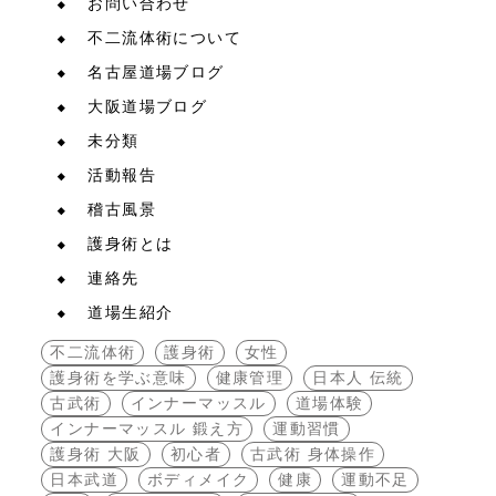
お問い合わせ
不二流体術について
名古屋道場ブログ
大阪道場ブログ
未分類
活動報告
稽古風景
護身術とは
連絡先
道場生紹介
不二流体術
護身術
女性
護身術を学ぶ意味
健康管理
日本人 伝統
古武術
インナーマッスル
道場体験
インナーマッスル 鍛え方
運動習慣
護身術 大阪
初心者
古武術 身体操作
日本武道
ボディメイク
健康
運動不足