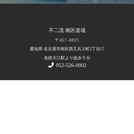
不二流 南区道場
〒457-0835
愛知県 名古屋市南区西又兵ヱ町2丁目57
５
名鉄大江駅より徒歩
分
052-526-0002