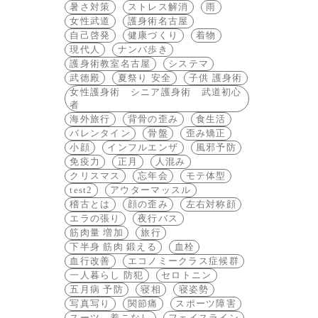
暑さ対策
ストレス解消
雨
女性武道
護身術名古屋
自己啓発
健康づくり
着物
現代人
ナンバ歩き
護身術教室名古屋
システマ
武徳殿
夏祭り 安全
子供 護身術
女性護身術 シニア護身術 武道初心
者
海外旅行
背骨の歪み
食生活
バレンタイン
骨盤
歪み矯正
小顔
インフルエンザ
風邪予防
免疫力
正月
人混み
クリスマス
忘年会
モテ体型
test2
アウターマッスル
稽古とは
顔の歪み
左右対称顔
エラの張り
夜行バス
筋肉量 増加
旅行
下半身 筋肉 鍛える
血栓
血行改善
エコノミークラス症候群
一人暮らし 防犯
セロトニン
五月病 予防
寝相
寝姿勢
写真写り
関節痛
スポーツ障害
スーツ 着こなし
フェイスライン