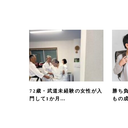
72歳・武道未経験の女性が入
勝ち
門して1か月…
もの