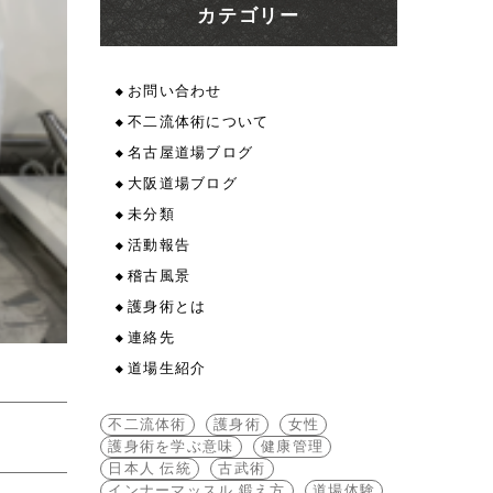
カテゴリー
お問い合わせ
不二流体術について
名古屋道場ブログ
大阪道場ブログ
未分類
活動報告
稽古風景
護身術とは
連絡先
道場生紹介
不二流体術
護身術
女性
護身術を学ぶ意味
健康管理
日本人 伝統
古武術
インナーマッスル 鍛え方
道場体験