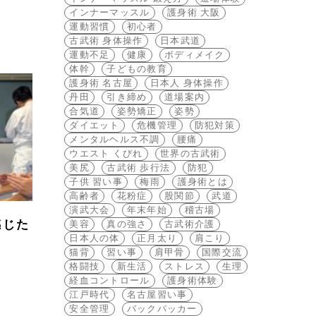
インナーマッスル
護身術 大阪
運動習慣
初心者
古武術 身体操作
日本武道
運動不足
健康
ボディメイク
体幹
子どもの教育
護身術 名古屋
日本人 身体操作
丹田
引き締め
道場案内
合気道
姿勢矯正
姿勢
ダイエット
危機管理
防犯対策
メンタルヘルス不調
腰痛
ウエスト くびれ
世界の古武術
美尻
古武術 歩行法
防犯
子供 習い事
梅雨
護身術とは
高齢者
花粉症
股関節
武道
演武大会
年末年始
稽古場
感じた
美容
真の強さ
古武術介護
日本人の体
正月太り
肩こり
猫背
習い事
肩甲骨
国際交流
格闘技
新生活
ストレス
生理
経血コントロール
護身術体験
江戸時代
名古屋習い事
安全管理
バックパッカー