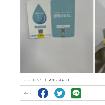
2022/10/25
著者
nishiguchi
share