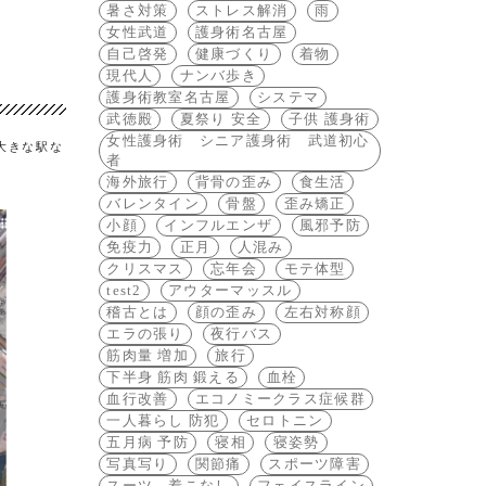
暑さ対策
ストレス解消
雨
女性武道
護身術名古屋
自己啓発
健康づくり
着物
現代人
ナンバ歩き
護身術教室名古屋
システマ
武徳殿
夏祭り 安全
子供 護身術
女性護身術 シニア護身術 武道初心
大きな駅な
者
海外旅行
背骨の歪み
食生活
バレンタイン
骨盤
歪み矯正
小顔
インフルエンザ
風邪予防
免疫力
正月
人混み
クリスマス
忘年会
モテ体型
test2
アウターマッスル
稽古とは
顔の歪み
左右対称顔
エラの張り
夜行バス
筋肉量 増加
旅行
下半身 筋肉 鍛える
血栓
血行改善
エコノミークラス症候群
一人暮らし 防犯
セロトニン
五月病 予防
寝相
寝姿勢
写真写り
関節痛
スポーツ障害
スーツ 着こなし
フェイスライン