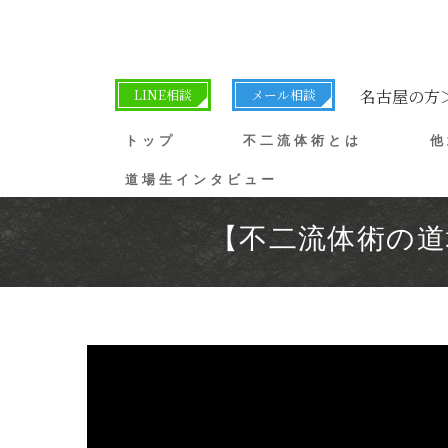
LINE相談
メール相談
名古屋の方
トップ
不二流体術とは
他
道場生インタビュー
【不二流体術の