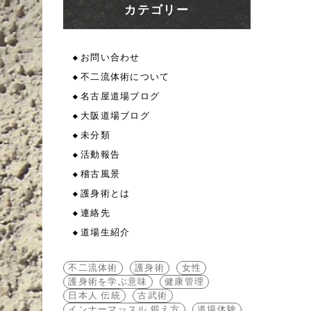
カテゴリー
お問い合わせ
不二流体術について
名古屋道場ブログ
大阪道場ブログ
未分類
活動報告
稽古風景
護身術とは
連絡先
道場生紹介
不二流体術
護身術
女性
護身術を学ぶ意味
健康管理
日本人 伝統
古武術
インナーマッスル 鍛え方
道場体験