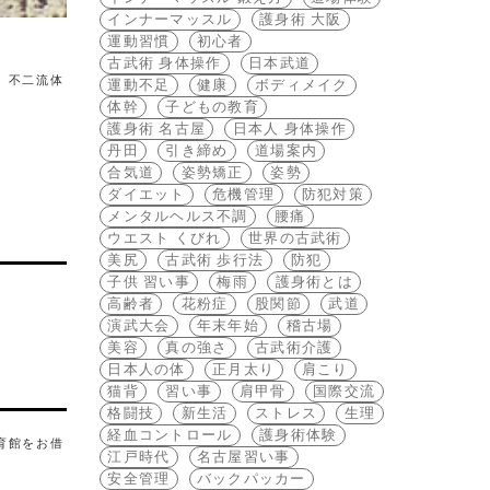
インナーマッスル
護身術 大阪
運動習慣
初心者
古武術 身体操作
日本武道
、不二流体
運動不足
健康
ボディメイク
体幹
子どもの教育
護身術 名古屋
日本人 身体操作
丹田
引き締め
道場案内
合気道
姿勢矯正
姿勢
ダイエット
危機管理
防犯対策
メンタルヘルス不調
腰痛
ウエスト くびれ
世界の古武術
美尻
古武術 歩行法
防犯
子供 習い事
梅雨
護身術とは
高齢者
花粉症
股関節
武道
演武大会
年末年始
稽古場
美容
真の強さ
古武術介護
日本人の体
正月太り
肩こり
猫背
習い事
肩甲骨
国際交流
格闘技
新生活
ストレス
生理
経血コントロール
護身術体験
育館をお借
江戸時代
名古屋習い事
安全管理
バックパッカー