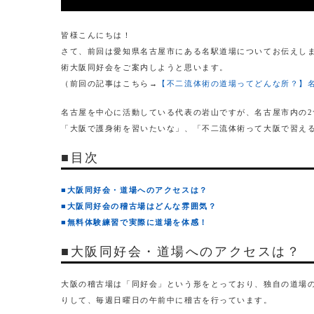
皆様こんにちは！
さて、前回は愛知県名古屋市にある名駅道場についてお伝えし
術大阪同好会をご案内しようと思います。
（前回の記事はこちら→
【不二流体術の道場ってどんな所？】
名古屋を中心に活動している代表の岩山ですが、名古屋市内の
「大阪で護身術を習いたいな」、「不二流体術って大阪で習え
■目次
■大阪同好会・道場へのアクセスは？
■大阪同好会の稽古場はどんな雰囲気？
■無料体験練習で実際に道場を体感！
■大阪同好会・道場へのアクセスは？
大阪の稽古場は「同好会」という形をとっており、独自の道場
りして、毎週日曜日の午前中に稽古を行っています。