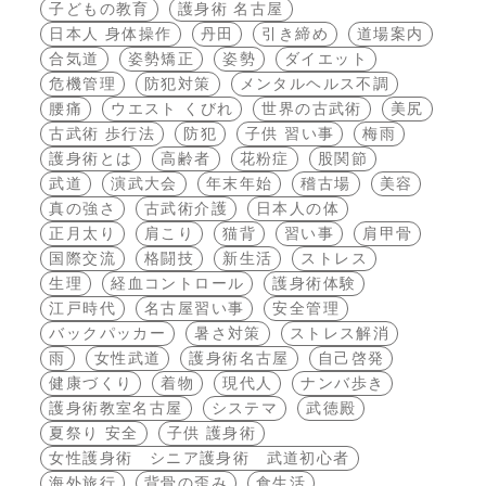
子どもの教育
護身術 名古屋
日本人 身体操作
丹田
引き締め
道場案内
合気道
姿勢矯正
姿勢
ダイエット
危機管理
防犯対策
メンタルヘルス不調
腰痛
ウエスト くびれ
世界の古武術
美尻
古武術 歩行法
防犯
子供 習い事
梅雨
護身術とは
高齢者
花粉症
股関節
武道
演武大会
年末年始
稽古場
美容
真の強さ
古武術介護
日本人の体
正月太り
肩こり
猫背
習い事
肩甲骨
国際交流
格闘技
新生活
ストレス
生理
経血コントロール
護身術体験
江戸時代
名古屋習い事
安全管理
バックパッカー
暑さ対策
ストレス解消
雨
女性武道
護身術名古屋
自己啓発
健康づくり
着物
現代人
ナンバ歩き
護身術教室名古屋
システマ
武徳殿
夏祭り 安全
子供 護身術
女性護身術 シニア護身術 武道初心者
海外旅行
背骨の歪み
食生活