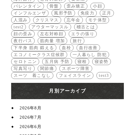
バレンタイン
骨盤
歪み矯正
小顔
インフルエンザ
風邪予防
免疫力
正月
人混み
クリスマス
忘年会
モテ体型
test2
アウターマッスル
稽古とは
顔の歪み
左右対称顔
エラの張り
夜行バス
筋肉量 増加
旅行
下半身 筋肉 鍛える
血栓
血行改善
エコノミークラス症候群
一人暮らし 防犯
セロトニン
五月病 予防
寝相
寝姿勢
写真写り
関節痛
スポーツ障害
スーツ 着こなし
フェイスライン
test3
月別アーカイブ
2026年8月
2026年7月
2026年6月