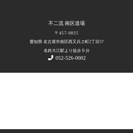
不二流 南区道場
〒457-0835
愛知県 名古屋市南区西又兵ヱ町2丁目57
５
名鉄大江駅より徒歩
分
052-526-0002