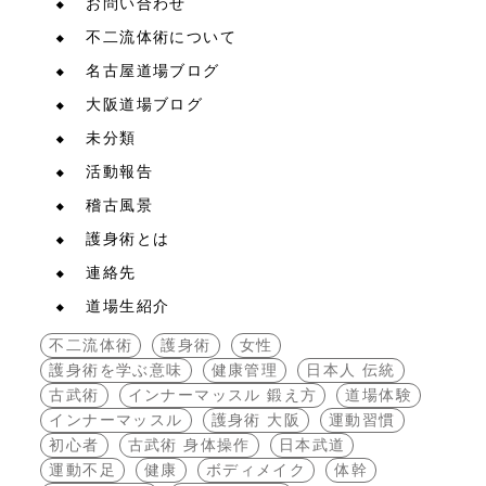
お問い合わせ
不二流体術について
名古屋道場ブログ
大阪道場ブログ
未分類
活動報告
稽古風景
護身術とは
連絡先
道場生紹介
不二流体術
護身術
女性
護身術を学ぶ意味
健康管理
日本人 伝統
古武術
インナーマッスル 鍛え方
道場体験
インナーマッスル
護身術 大阪
運動習慣
初心者
古武術 身体操作
日本武道
運動不足
健康
ボディメイク
体幹