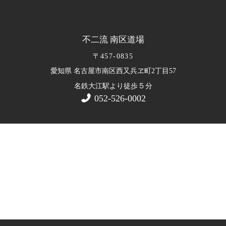
不二流 南区道場
〒457-0835
愛知県 名古屋市南区西又兵ヱ町2丁目57
５
名鉄大江駅より徒歩
分
052-526-0002