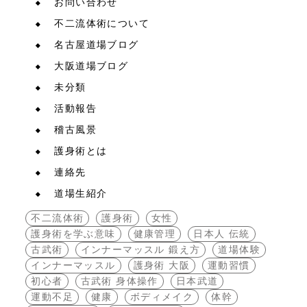
お問い合わせ
不二流体術について
名古屋道場ブログ
大阪道場ブログ
未分類
活動報告
稽古風景
護身術とは
連絡先
道場生紹介
不二流体術
護身術
女性
護身術を学ぶ意味
健康管理
日本人 伝統
古武術
インナーマッスル 鍛え方
道場体験
インナーマッスル
護身術 大阪
運動習慣
初心者
古武術 身体操作
日本武道
運動不足
健康
ボディメイク
体幹