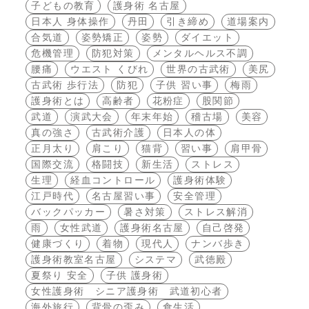
子どもの教育
護身術 名古屋
日本人 身体操作
丹田
引き締め
道場案内
合気道
姿勢矯正
姿勢
ダイエット
危機管理
防犯対策
メンタルヘルス不調
腰痛
ウエスト くびれ
世界の古武術
美尻
古武術 歩行法
防犯
子供 習い事
梅雨
護身術とは
高齢者
花粉症
股関節
武道
演武大会
年末年始
稽古場
美容
真の強さ
古武術介護
日本人の体
正月太り
肩こり
猫背
習い事
肩甲骨
国際交流
格闘技
新生活
ストレス
生理
経血コントロール
護身術体験
江戸時代
名古屋習い事
安全管理
バックパッカー
暑さ対策
ストレス解消
雨
女性武道
護身術名古屋
自己啓発
健康づくり
着物
現代人
ナンバ歩き
護身術教室名古屋
システマ
武徳殿
夏祭り 安全
子供 護身術
女性護身術 シニア護身術 武道初心者
海外旅行
背骨の歪み
食生活