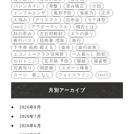
バレンタイン
骨盤
歪み矯正
小顔
インフルエンザ
風邪予防
免疫力
正月
人混み
クリスマス
忘年会
モテ体型
test2
アウターマッスル
稽古とは
顔の歪み
左右対称顔
エラの張り
夜行バス
筋肉量 増加
旅行
下半身 筋肉 鍛える
血栓
血行改善
エコノミークラス症候群
一人暮らし 防犯
セロトニン
五月病 予防
寝相
寝姿勢
写真写り
関節痛
スポーツ障害
スーツ 着こなし
フェイスライン
test3
月別アーカイブ
2026年8月
2026年7月
2026年6月