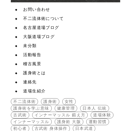
お問い合わせ
不二流体術について
名古屋道場ブログ
大阪道場ブログ
未分類
活動報告
稽古風景
護身術とは
連絡先
道場生紹介
不二流体術
護身術
女性
護身術を学ぶ意味
健康管理
日本人 伝統
古武術
インナーマッスル 鍛え方
道場体験
インナーマッスル
護身術 大阪
運動習慣
初心者
古武術 身体操作
日本武道