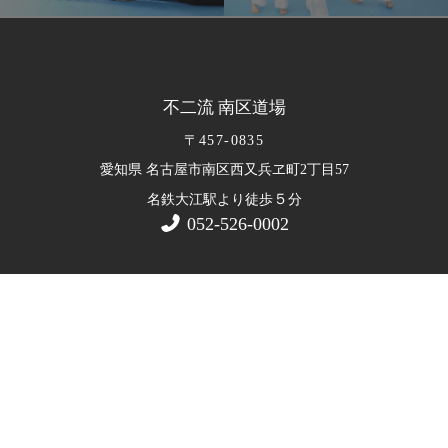
不二流 南区道場
〒457-0835
愛知県 名古屋市南区西又兵ヱ町2丁目57
５
名鉄大江駅より徒歩
分
052-526-0002