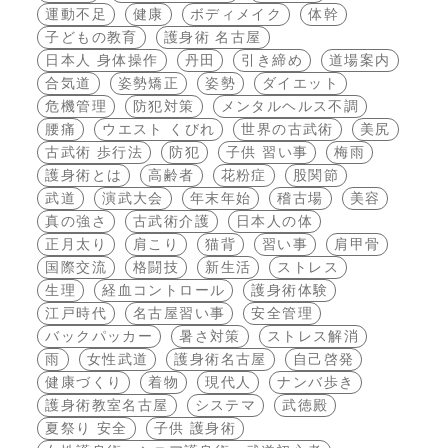
運動不足
健康
ボディメイク
体幹
子どもの教育
護身術 名古屋
日本人 身体操作
丹田
引き締め
道場案内
合気道
姿勢矯正
姿勢
ダイエット
危機管理
防犯対策
メンタルヘルス不調
腰痛
ウエスト くびれ
世界の古武術
美尻
古武術 歩行法
防犯
子供 習い事
梅雨
護身術とは
高齢者
花粉症
股関節
武道
演武大会
年末年始
稽古場
美容
真の強さ
古武術介護
日本人の体
正月太り
肩こり
猫背
習い事
肩甲骨
国際交流
格闘技
新生活
ストレス
生理
経血コントロール
護身術体験
江戸時代
名古屋習い事
安全管理
バックパッカー
暑さ対策
ストレス解消
雨
女性武道
護身術名古屋
自己啓発
健康づくり
着物
現代人
ナンバ歩き
護身術教室名古屋
システマ
武徳殿
夏祭り 安全
子供 護身術