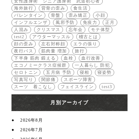
女性護身術 シニア護身術 武道初心者
海外旅行
背骨の歪み
食生活
バレンタイン
骨盤
歪み矯正
小顔
インフルエンザ
風邪予防
免疫力
正月
人混み
クリスマス
忘年会
モテ体型
test2
アウターマッスル
稽古とは
顔の歪み
左右対称顔
エラの張り
夜行バス
筋肉量 増加
旅行
下半身 筋肉 鍛える
血栓
血行改善
エコノミークラス症候群
一人暮らし 防犯
セロトニン
五月病 予防
寝相
寝姿勢
写真写り
関節痛
スポーツ障害
スーツ 着こなし
フェイスライン
test3
月別アーカイブ
2026年8月
2026年7月