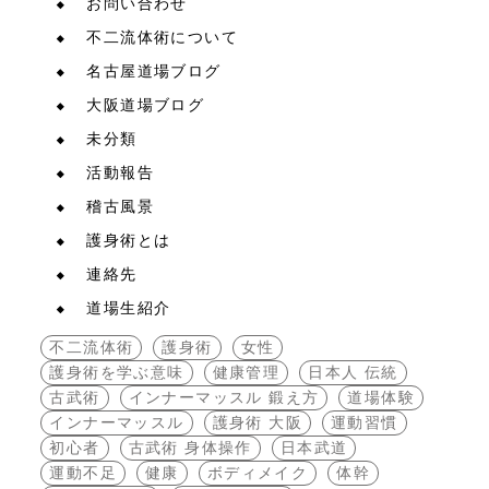
お問い合わせ
不二流体術について
名古屋道場ブログ
大阪道場ブログ
未分類
活動報告
稽古風景
護身術とは
連絡先
道場生紹介
不二流体術
護身術
女性
護身術を学ぶ意味
健康管理
日本人 伝統
古武術
インナーマッスル 鍛え方
道場体験
インナーマッスル
護身術 大阪
運動習慣
初心者
古武術 身体操作
日本武道
運動不足
健康
ボディメイク
体幹