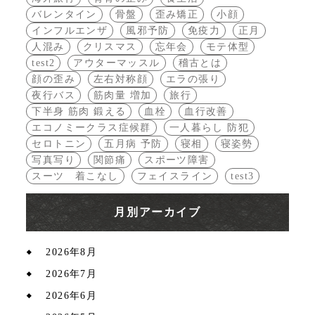
バレンタイン
骨盤
歪み矯正
小顔
インフルエンザ
風邪予防
免疫力
正月
人混み
クリスマス
忘年会
モテ体型
test2
アウターマッスル
稽古とは
顔の歪み
左右対称顔
エラの張り
夜行バス
筋肉量 増加
旅行
下半身 筋肉 鍛える
血栓
血行改善
エコノミークラス症候群
一人暮らし 防犯
セロトニン
五月病 予防
寝相
寝姿勢
写真写り
関節痛
スポーツ障害
スーツ 着こなし
フェイスライン
test3
月別アーカイブ
2026年8月
2026年7月
2026年6月