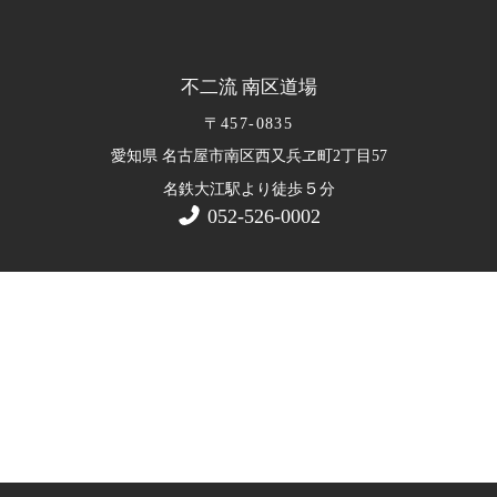
不二流 南区道場
〒457-0835
愛知県 名古屋市南区西又兵ヱ町2丁目57
５
名鉄大江駅より徒歩
分
052-526-0002