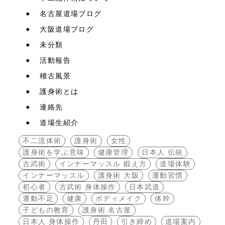
名古屋道場ブログ
大阪道場ブログ
未分類
活動報告
稽古風景
護身術とは
連絡先
道場生紹介
不二流体術
護身術
女性
護身術を学ぶ意味
健康管理
日本人 伝統
古武術
インナーマッスル 鍛え方
道場体験
インナーマッスル
護身術 大阪
運動習慣
初心者
古武術 身体操作
日本武道
運動不足
健康
ボディメイク
体幹
子どもの教育
護身術 名古屋
日本人 身体操作
丹田
引き締め
道場案内