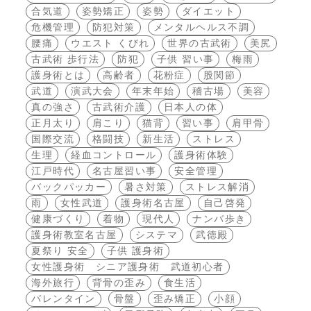
合気道
姿勢矯正
姿勢
ダイエット
危機管理
防犯対策
メンタルヘルス不調
腰痛
ウエスト くびれ
世界の古武術
美尻
古武術 歩行法
防犯
子供 習い事
梅雨
護身術とは
高齢者
花粉症
股関節
武道
演武大会
年末年始
稽古場
美容
真の強さ
古武術介護
日本人の体
正月太り
肩こり
猫背
習い事
肩甲骨
国際交流
格闘技
新生活
ストレス
生理
経血コントロール
護身術体験
江戸時代
名古屋習い事
安全管理
バックパッカー
暑さ対策
ストレス解消
雨
女性武道
護身術名古屋
自己啓発
健康づくり
着物
現代人
ナンバ歩き
護身術教室名古屋
システマ
武徳殿
夏祭り 安全
子供 護身術
女性護身術 シニア護身術 武道初心者
海外旅行
背骨の歪み
食生活
バレンタイン
骨盤
歪み矯正
小顔