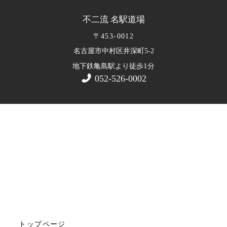
不二流 名駅道場
〒453-0012
名古屋市中村区井深町5-2
1
地下鉄亀島駅より徒歩
分
052-526-0002
トップページ