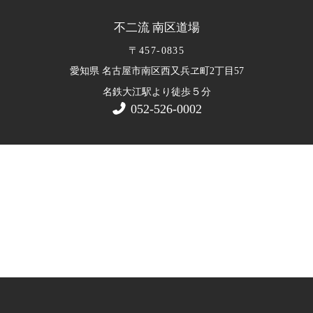
不二流 南区道場
〒457-0835
愛知県 名古屋市南区西又兵ヱ町2丁目57
５
名鉄大江駅より徒歩
分
052-526-0002