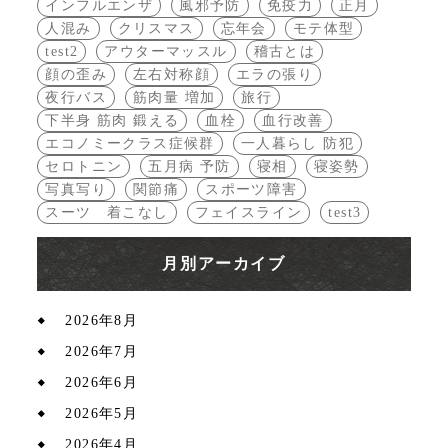
インフルエンザ
風邪予防
免疫力
正月
人混み
クリスマス
忘年会
モテ体型
test2
アウターマッスル
稽古とは
顔の歪み
左右対称顔
エラの張り
夜行バス
筋肉量 増加
旅行
下半身 筋肉 鍛える
血栓
血行改善
エコノミークラス症候群
一人暮らし 防犯
セロトニン
五月病 予防
寝相
寝姿勢
写真写り
関節痛
スポーツ障害
スーツ 着こなし
フェイスライン
test3
月別アーカイブ
2026年8月
2026年7月
2026年6月
2026年5月
2026年4月