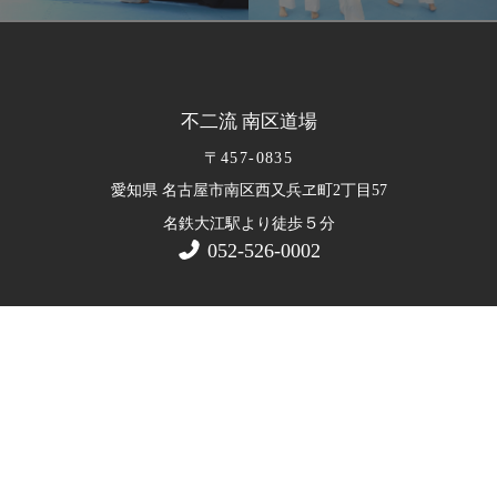
不二流 南区道場
〒457-0835
愛知県 名古屋市南区西又兵ヱ町2丁目57
５
名鉄大江駅より徒歩
分
052-526-0002