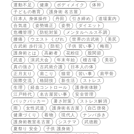
運動不足
健康
ボディメイク
体幹
子どもの教育
護身術 名古屋
日本人 身体操作
丹田
引き締め
道場案内
合気道
姿勢矯正
姿勢
ダイエット
危機管理
防犯対策
メンタルヘルス不調
腰痛
ウエスト くびれ
世界の古武術
美尻
古武術 歩行法
防犯
子供 習い事
梅雨
護身術とは
高齢者
花粉症
股関節
武道
演武大会
年末年始
稽古場
美容
真の強さ
古武術介護
日本人の体
正月太り
肩こり
猫背
習い事
肩甲骨
国際交流
格闘技
新生活
ストレス
生理
経血コントロール
護身術体験
江戸時代
名古屋習い事
安全管理
バックパッカー
暑さ対策
ストレス解消
雨
女性武道
護身術名古屋
自己啓発
健康づくり
着物
現代人
ナンバ歩き
護身術教室名古屋
システマ
武徳殿
夏祭り 安全
子供 護身術