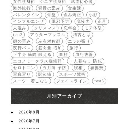
女性護身術 シニア護身術 武道初心者
海外旅行
背骨の歪み
食生活
バレンタイン
骨盤
歪み矯正
小顔
インフルエンザ
風邪予防
免疫力
正月
人混み
クリスマス
忘年会
モテ体型
test2
アウターマッスル
稽古とは
顔の歪み
左右対称顔
エラの張り
夜行バス
筋肉量 増加
旅行
下半身 筋肉 鍛える
血栓
血行改善
エコノミークラス症候群
一人暮らし 防犯
セロトニン
五月病 予防
寝相
寝姿勢
写真写り
関節痛
スポーツ障害
スーツ 着こなし
フェイスライン
test3
月別アーカイブ
2026年8月
2026年7月