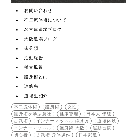
お問い合わせ
不二流体術について
名古屋道場ブログ
大阪道場ブログ
未分類
活動報告
稽古風景
護身術とは
連絡先
道場生紹介
不二流体術
護身術
女性
護身術を学ぶ意味
健康管理
日本人 伝統
古武術
インナーマッスル 鍛え方
道場体験
インナーマッスル
護身術 大阪
運動習慣
初心者
古武術 身体操作
日本武道