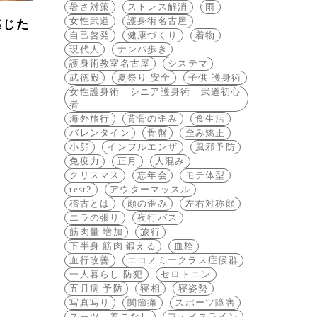
暑さ対策
ストレス解消
雨
女性武道
護身術名古屋
感じた
自己啓発
健康づくり
着物
現代人
ナンバ歩き
護身術教室名古屋
システマ
武徳殿
夏祭り 安全
子供 護身術
女性護身術 シニア護身術 武道初心
者
海外旅行
背骨の歪み
食生活
バレンタイン
骨盤
歪み矯正
小顔
インフルエンザ
風邪予防
免疫力
正月
人混み
クリスマス
忘年会
モテ体型
test2
アウターマッスル
稽古とは
顔の歪み
左右対称顔
エラの張り
夜行バス
筋肉量 増加
旅行
下半身 筋肉 鍛える
血栓
血行改善
エコノミークラス症候群
一人暮らし 防犯
セロトニン
五月病 予防
寝相
寝姿勢
写真写り
関節痛
スポーツ障害
スーツ 着こなし
フェイスライン