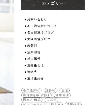
カテゴリー
お問い合わせ
不二流体術について
名古屋道場ブログ
大阪道場ブログ
未分類
活動報告
稽古風景
護身術とは
連絡先
道場生紹介
不二流体術
護身術
女性
護身術を学ぶ意味
健康管理
日本人 伝統
古武術
インナーマッスル 鍛え方
道場体験