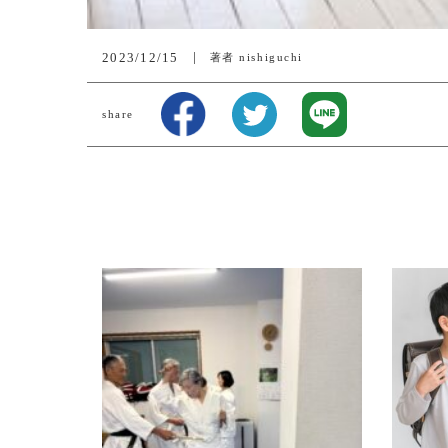
2023/12/15
著者
nishiguchi
share