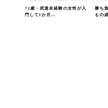
72歳・武道未経験の女性が入
勝ち
門して1か月…
もの