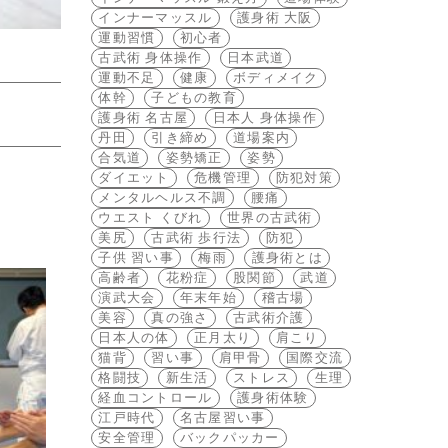
インナーマッスル
護身術 大阪
運動習慣
初心者
古武術 身体操作
日本武道
運動不足
健康
ボディメイク
体幹
子どもの教育
護身術 名古屋
日本人 身体操作
丹田
引き締め
道場案内
合気道
姿勢矯正
姿勢
ダイエット
危機管理
防犯対策
メンタルヘルス不調
腰痛
ウエスト くびれ
世界の古武術
美尻
古武術 歩行法
防犯
子供 習い事
梅雨
護身術とは
高齢者
花粉症
股関節
武道
演武大会
年末年始
稽古場
美容
真の強さ
古武術介護
日本人の体
正月太り
肩こり
猫背
習い事
肩甲骨
国際交流
格闘技
新生活
ストレス
生理
経血コントロール
護身術体験
江戸時代
名古屋習い事
安全管理
バックパッカー