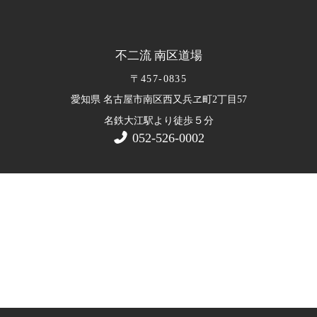
不二流 南区道場
〒457-0835
愛知県 名古屋市南区西又兵ヱ町2丁目57
５
名鉄大江駅より徒歩
分
052-526-0002