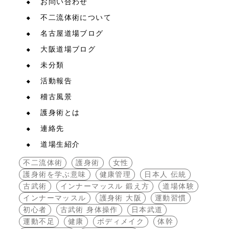
お問い合わせ
不二流体術について
名古屋道場ブログ
大阪道場ブログ
未分類
活動報告
稽古風景
護身術とは
連絡先
道場生紹介
不二流体術
護身術
女性
護身術を学ぶ意味
健康管理
日本人 伝統
古武術
インナーマッスル 鍛え方
道場体験
インナーマッスル
護身術 大阪
運動習慣
初心者
古武術 身体操作
日本武道
運動不足
健康
ボディメイク
体幹