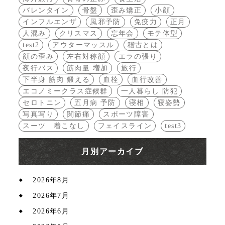
バレンタイン
骨盤
歪み矯正
小顔
インフルエンザ
風邪予防
免疫力
正月
人混み
クリスマス
忘年会
モテ体型
test2
アウターマッスル
稽古とは
顔の歪み
左右対称顔
エラの張り
夜行バス
筋肉量 増加
旅行
下半身 筋肉 鍛える
血栓
血行改善
エコノミークラス症候群
一人暮らし 防犯
セロトニン
五月病 予防
寝相
寝姿勢
写真写り
関節痛
スポーツ障害
スーツ 着こなし
フェイスライン
test3
月別アーカイブ
2026年8月
2026年7月
2026年6月