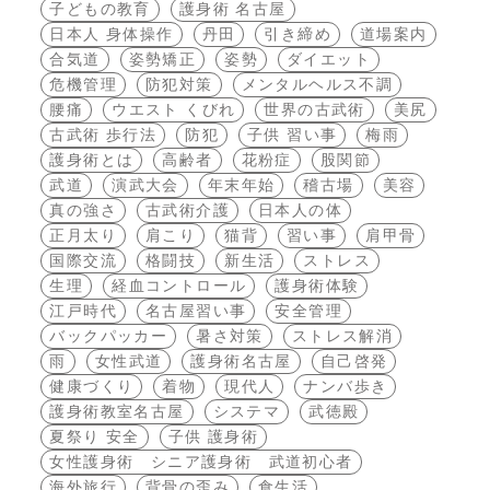
子どもの教育
護身術 名古屋
日本人 身体操作
丹田
引き締め
道場案内
合気道
姿勢矯正
姿勢
ダイエット
危機管理
防犯対策
メンタルヘルス不調
腰痛
ウエスト くびれ
世界の古武術
美尻
古武術 歩行法
防犯
子供 習い事
梅雨
護身術とは
高齢者
花粉症
股関節
武道
演武大会
年末年始
稽古場
美容
真の強さ
古武術介護
日本人の体
正月太り
肩こり
猫背
習い事
肩甲骨
国際交流
格闘技
新生活
ストレス
生理
経血コントロール
護身術体験
江戸時代
名古屋習い事
安全管理
バックパッカー
暑さ対策
ストレス解消
雨
女性武道
護身術名古屋
自己啓発
健康づくり
着物
現代人
ナンバ歩き
護身術教室名古屋
システマ
武徳殿
夏祭り 安全
子供 護身術
女性護身術 シニア護身術 武道初心者
海外旅行
背骨の歪み
食生活