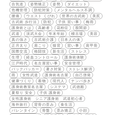
合気道
姿勢矯正
姿勢
ダイエット
危機管理
防犯対策
メンタルヘルス不調
腰痛
ウエスト くびれ
世界の古武術
美尻
古武術 歩行法
防犯
子供 習い事
梅雨
護身術とは
高齢者
花粉症
股関節
武道
演武大会
年末年始
稽古場
美容
真の強さ
古武術介護
日本人の体
正月太り
肩こり
猫背
習い事
肩甲骨
国際交流
格闘技
新生活
ストレス
生理
経血コントロール
護身術体験
江戸時代
名古屋習い事
安全管理
バックパッカー
暑さ対策
ストレス解消
雨
女性武道
護身術名古屋
自己啓発
健康づくり
着物
現代人
ナンバ歩き
護身術教室名古屋
システマ
武徳殿
夏祭り 安全
子供 護身術
女性護身術 シニア護身術 武道初心者
海外旅行
背骨の歪み
食生活
バレンタイン
骨盤
歪み矯正
小顔