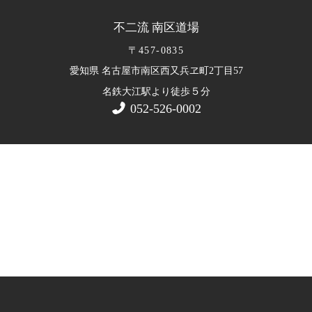
不二流 南区道場
〒457-0835
愛知県 名古屋市南区西又兵ヱ町2丁目57
５
名鉄大江駅より徒歩
分
052-526-0002