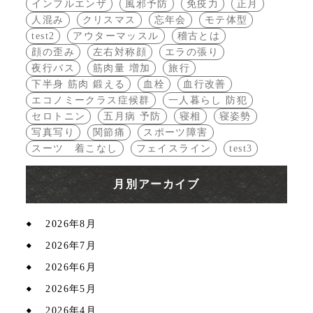
インフルエンザ
風邪予防
免疫力
正月
人混み
クリスマス
忘年会
モテ体型
test2
アウターマッスル
稽古とは
顔の歪み
左右対称顔
エラの張り
夜行バス
筋肉量 増加
旅行
下半身 筋肉 鍛える
血栓
血行改善
エコノミークラス症候群
一人暮らし 防犯
セロトニン
五月病 予防
寝相
寝姿勢
写真写り
関節痛
スポーツ障害
スーツ 着こなし
フェイスライン
test3
月別アーカイブ
2026年8月
2026年7月
2026年6月
2026年5月
2026年4月