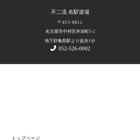
不二流 名駅道場
〒453-0012
名古屋市中村区井深町5-2
1
地下鉄亀島駅より徒歩
分
052-526-0002
トップページ