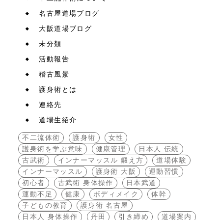
名古屋道場ブログ
大阪道場ブログ
未分類
活動報告
稽古風景
護身術とは
連絡先
道場生紹介
不二流体術
護身術
女性
護身術を学ぶ意味
健康管理
日本人 伝統
古武術
インナーマッスル 鍛え方
道場体験
インナーマッスル
護身術 大阪
運動習慣
初心者
古武術 身体操作
日本武道
運動不足
健康
ボディメイク
体幹
子どもの教育
護身術 名古屋
日本人 身体操作
丹田
引き締め
道場案内