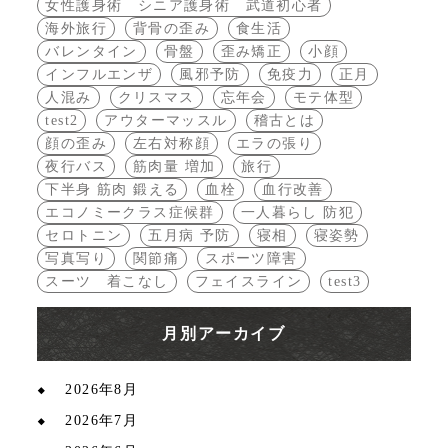
女性護身術 シニア護身術 武道初心者
海外旅行
背骨の歪み
食生活
バレンタイン
骨盤
歪み矯正
小顔
インフルエンザ
風邪予防
免疫力
正月
人混み
クリスマス
忘年会
モテ体型
test2
アウターマッスル
稽古とは
顔の歪み
左右対称顔
エラの張り
夜行バス
筋肉量 増加
旅行
下半身 筋肉 鍛える
血栓
血行改善
エコノミークラス症候群
一人暮らし 防犯
セロトニン
五月病 予防
寝相
寝姿勢
写真写り
関節痛
スポーツ障害
スーツ 着こなし
フェイスライン
test3
月別アーカイブ
2026年8月
2026年7月