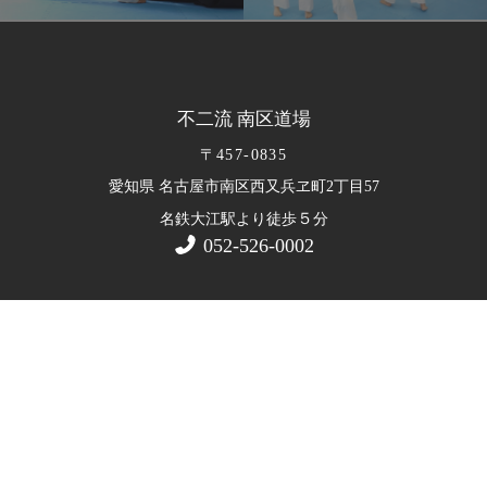
不二流 南区道場
〒457-0835
愛知県 名古屋市南区西又兵ヱ町2丁目57
５
名鉄大江駅より徒歩
分
052-526-0002