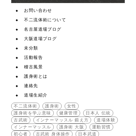
お問い合わせ
不二流体術について
名古屋道場ブログ
大阪道場ブログ
未分類
活動報告
稽古風景
護身術とは
連絡先
道場生紹介
不二流体術
護身術
女性
護身術を学ぶ意味
健康管理
日本人 伝統
古武術
インナーマッスル 鍛え方
道場体験
インナーマッスル
護身術 大阪
運動習慣
初心者
古武術 身体操作
日本武道