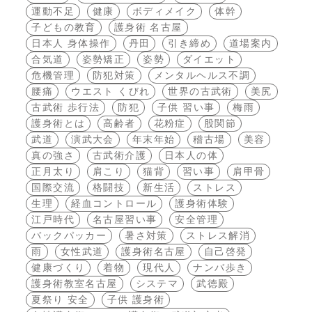
運動不足
健康
ボディメイク
体幹
子どもの教育
護身術 名古屋
日本人 身体操作
丹田
引き締め
道場案内
合気道
姿勢矯正
姿勢
ダイエット
危機管理
防犯対策
メンタルヘルス不調
腰痛
ウエスト くびれ
世界の古武術
美尻
古武術 歩行法
防犯
子供 習い事
梅雨
護身術とは
高齢者
花粉症
股関節
武道
演武大会
年末年始
稽古場
美容
真の強さ
古武術介護
日本人の体
正月太り
肩こり
猫背
習い事
肩甲骨
国際交流
格闘技
新生活
ストレス
生理
経血コントロール
護身術体験
江戸時代
名古屋習い事
安全管理
バックパッカー
暑さ対策
ストレス解消
雨
女性武道
護身術名古屋
自己啓発
健康づくり
着物
現代人
ナンバ歩き
護身術教室名古屋
システマ
武徳殿
夏祭り 安全
子供 護身術