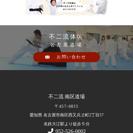
不二流体術
名古屋道場
お問い合わせ
不二流 南区道場
〒457-0835
愛知県 名古屋市南区西又兵ヱ町2丁目57
５
名鉄大江駅より徒歩
分
052-526-0002