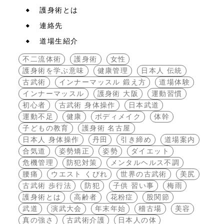
護身術とは
連絡先
道場生紹介
不二流体術
護身術
女性
護身術を学ぶ意味
健康管理
日本人 伝統
古武術
インナーマッスル 鍛え方
道場体験
インナーマッスル
護身術 大阪
運動習慣
初心者
古武術 身体操作
日本武道
運動不足
健康
ボディメイク
体幹
子どもの教育
護身術 名古屋
日本人 身体操作
丹田
引き締め
道場案内
合気道
姿勢矯正
姿勢
ダイエット
危機管理
防犯対策
メンタルヘルス不調
腰痛
ウエスト くびれ
世界の古武術
美尻
古武術 歩行法
防犯
子供 習い事
梅雨
護身術とは
高齢者
花粉症
股関節
武道
演武大会
年末年始
稽古場
美容
真の強さ
古武術介護
日本人の体