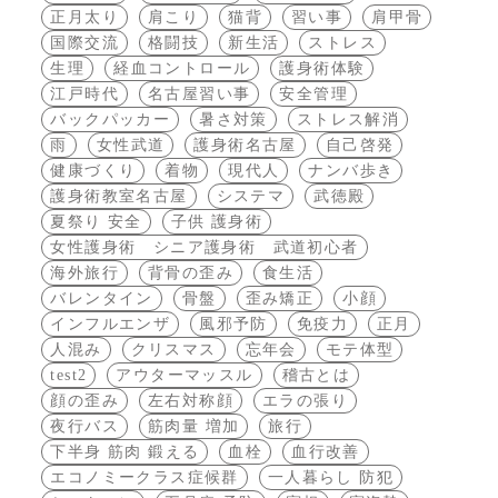
正月太り
肩こり
猫背
習い事
肩甲骨
国際交流
格闘技
新生活
ストレス
生理
経血コントロール
護身術体験
江戸時代
名古屋習い事
安全管理
バックパッカー
暑さ対策
ストレス解消
雨
女性武道
護身術名古屋
自己啓発
健康づくり
着物
現代人
ナンバ歩き
護身術教室名古屋
システマ
武徳殿
夏祭り 安全
子供 護身術
女性護身術 シニア護身術 武道初心者
海外旅行
背骨の歪み
食生活
バレンタイン
骨盤
歪み矯正
小顔
インフルエンザ
風邪予防
免疫力
正月
人混み
クリスマス
忘年会
モテ体型
test2
アウターマッスル
稽古とは
顔の歪み
左右対称顔
エラの張り
夜行バス
筋肉量 増加
旅行
下半身 筋肉 鍛える
血栓
血行改善
エコノミークラス症候群
一人暮らし 防犯