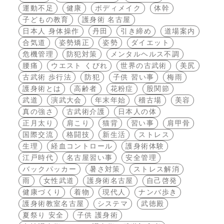
運動不足
健康
ボディメイク
体幹
子どもの教育
護身術 名古屋
日本人 身体操作
丹田
引き締め
道場案内
合気道
姿勢矯正
姿勢
ダイエット
危機管理
防犯対策
メンタルヘルス不調
腰痛
ウエスト くびれ
世界の古武術
美尻
古武術 歩行法
防犯
子供 習い事
梅雨
護身術とは
高齢者
花粉症
股関節
武道
演武大会
年末年始
稽古場
美容
真の強さ
古武術介護
日本人の体
正月太り
肩こり
猫背
習い事
肩甲骨
国際交流
格闘技
新生活
ストレス
生理
経血コントロール
護身術体験
江戸時代
名古屋習い事
安全管理
バックパッカー
暑さ対策
ストレス解消
雨
女性武道
護身術名古屋
自己啓発
健康づくり
着物
現代人
ナンバ歩き
護身術教室名古屋
システマ
武徳殿
夏祭り 安全
子供 護身術