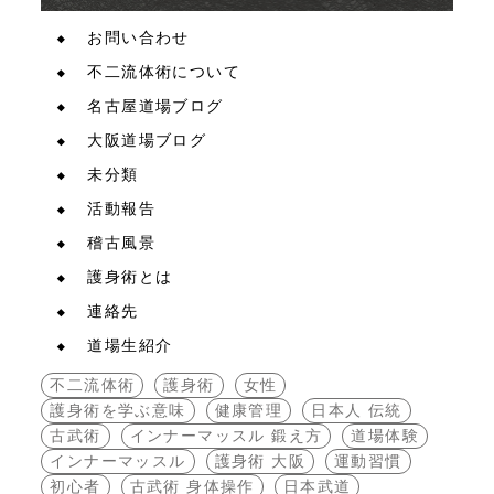
お問い合わせ
不二流体術について
名古屋道場ブログ
大阪道場ブログ
未分類
活動報告
稽古風景
護身術とは
連絡先
道場生紹介
不二流体術
護身術
女性
護身術を学ぶ意味
健康管理
日本人 伝統
古武術
インナーマッスル 鍛え方
道場体験
インナーマッスル
護身術 大阪
運動習慣
初心者
古武術 身体操作
日本武道