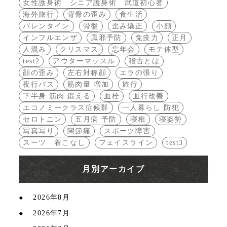
女性護身術 シニア護身術 武道初心者
海外旅行
背骨の歪み
食生活
バレンタイン
骨盤
歪み矯正
小顔
インフルエンザ
風邪予防
免疫力
正月
人混み
クリスマス
忘年会
モテ体型
test2
アウターマッスル
稽古とは
顔の歪み
左右対称顔
エラの張り
夜行バス
筋肉量 増加
旅行
下半身 筋肉 鍛える
血栓
血行改善
エコノミークラス症候群
一人暮らし 防犯
セロトニン
五月病 予防
寝相
寝姿勢
写真写り
関節痛
スポーツ障害
スーツ 着こなし
フェイスライン
test3
月別アーカイブ
2026年8月
2026年7月