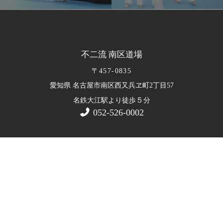
不二流 南区道場
〒457-0835
愛知県 名古屋市南区西又兵ヱ町2丁目57
５
名鉄大江駅より徒歩
分
052-526-0002