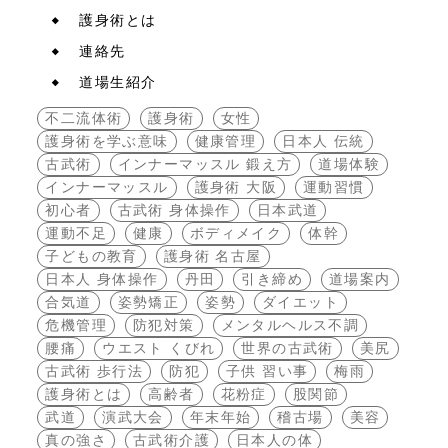
護身術とは
連絡先
道場生紹介
不二流体術
護身術
女性
護身術を学ぶ意味
健康管理
日本人 伝統
古武術
インナーマッスル 鍛え方
道場体験
インナーマッスル
護身術 大阪
運動習慣
初心者
古武術 身体操作
日本武道
運動不足
健康
ボディメイク
体幹
子どもの教育
護身術 名古屋
日本人 身体操作
丹田
引き締め
道場案内
合気道
姿勢矯正
姿勢
ダイエット
危機管理
防犯対策
メンタルヘルス不調
腰痛
ウエスト くびれ
世界の古武術
美尻
古武術 歩行法
防犯
子供 習い事
梅雨
護身術とは
高齢者
花粉症
股関節
武道
演武大会
年末年始
稽古場
美容
真の強さ
古武術介護
日本人の体