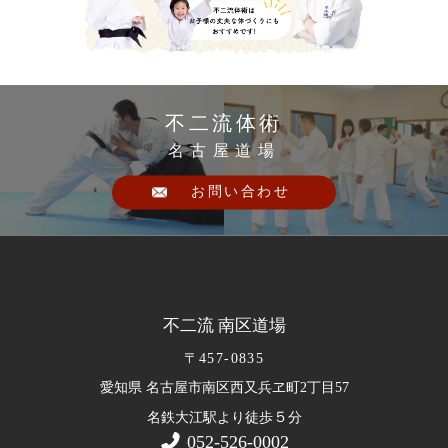
不二流体術
名古屋道場
お問い合わせ
不二流 南区道場
〒457-0835
愛知県 名古屋市南区西又兵ヱ町2丁目57
５
名鉄大江駅より徒歩
分
052-526-0002