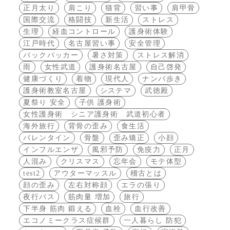
正月太り
肩こり
猫背
習い事
肩甲骨
国際交流
格闘技
新生活
ストレス
生理
経血コントロール
護身術体験
江戸時代
名古屋習い事
安全管理
バックパッカー
暑さ対策
ストレス解消
雨
女性武道
護身術名古屋
自己啓発
健康づくり
着物
現代人
ナンバ歩き
護身術教室名古屋
システマ
武徳殿
夏祭り 安全
子供 護身術
女性護身術 シニア護身術 武道初心者
海外旅行
背骨の歪み
食生活
バレンタイン
骨盤
歪み矯正
小顔
インフルエンザ
風邪予防
免疫力
正月
人混み
クリスマス
忘年会
モテ体型
test2
アウターマッスル
稽古とは
顔の歪み
左右対称顔
エラの張り
夜行バス
筋肉量 増加
旅行
下半身 筋肉 鍛える
血栓
血行改善
エコノミークラス症候群
一人暮らし 防犯