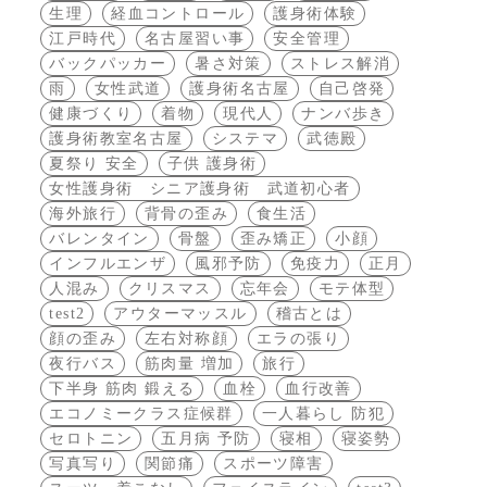
生理
経血コントロール
護身術体験
江戸時代
名古屋習い事
安全管理
バックパッカー
暑さ対策
ストレス解消
雨
女性武道
護身術名古屋
自己啓発
健康づくり
着物
現代人
ナンバ歩き
護身術教室名古屋
システマ
武徳殿
夏祭り 安全
子供 護身術
女性護身術 シニア護身術 武道初心者
海外旅行
背骨の歪み
食生活
バレンタイン
骨盤
歪み矯正
小顔
インフルエンザ
風邪予防
免疫力
正月
人混み
クリスマス
忘年会
モテ体型
test2
アウターマッスル
稽古とは
顔の歪み
左右対称顔
エラの張り
夜行バス
筋肉量 増加
旅行
下半身 筋肉 鍛える
血栓
血行改善
エコノミークラス症候群
一人暮らし 防犯
セロトニン
五月病 予防
寝相
寝姿勢
写真写り
関節痛
スポーツ障害