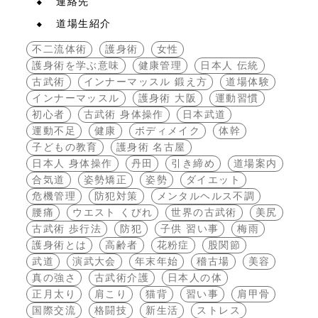
連絡先
道場生紹介
不二流体術
護身術
女性
護身術を学ぶ意味
健康管理
日本人 伝統
古武術
インナーマッスル 鍛え方
道場体験
インナーマッスル
護身術 大阪
運動習慣
初心者
古武術 身体操作
日本武道
運動不足
健康
ボディメイク
体幹
子どもの教育
護身術 名古屋
日本人 身体操作
丹田
引き締め
道場案内
合気道
姿勢矯正
姿勢
ダイエット
危機管理
防犯対策
メンタルヘルス不調
腰痛
ウエスト くびれ
世界の古武術
美尻
古武術 歩行法
防犯
子供 習い事
梅雨
護身術とは
高齢者
花粉症
股関節
武道
演武大会
年末年始
稽古場
美容
真の強さ
古武術介護
日本人の体
正月太り
肩こり
猫背
習い事
肩甲骨
国際交流
格闘技
新生活
ストレス