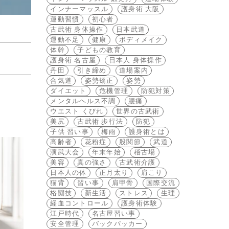
インナーマッスル
護身術 大阪
運動習慣
初心者
古武術 身体操作
日本武道
運動不足
健康
ボディメイク
体幹
子どもの教育
護身術 名古屋
日本人 身体操作
丹田
引き締め
道場案内
合気道
姿勢矯正
姿勢
ダイエット
危機管理
防犯対策
メンタルヘルス不調
腰痛
ウエスト くびれ
世界の古武術
美尻
古武術 歩行法
防犯
子供 習い事
梅雨
護身術とは
高齢者
花粉症
股関節
武道
演武大会
年末年始
稽古場
美容
真の強さ
古武術介護
日本人の体
正月太り
肩こり
猫背
習い事
肩甲骨
国際交流
格闘技
新生活
ストレス
生理
経血コントロール
護身術体験
江戸時代
名古屋習い事
安全管理
バックパッカー