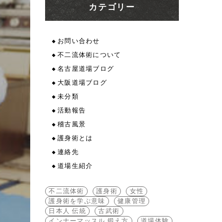
カテゴリー
お問い合わせ
不二流体術について
名古屋道場ブログ
大阪道場ブログ
未分類
活動報告
稽古風景
護身術とは
連絡先
道場生紹介
不二流体術
護身術
女性
護身術を学ぶ意味
健康管理
日本人 伝統
古武術
インナーマッスル 鍛え方
道場体験