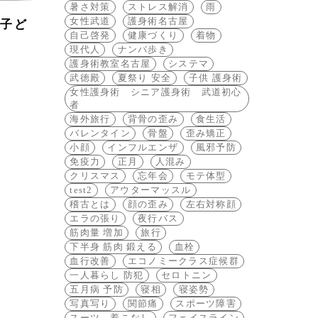
暑さ対策
ストレス解消
雨
女性武道
護身術名古屋
｜子ど
自己啓発
健康づくり
着物
現代人
ナンバ歩き
護身術教室名古屋
システマ
武徳殿
夏祭り 安全
子供 護身術
女性護身術 シニア護身術 武道初心
者
海外旅行
背骨の歪み
食生活
バレンタイン
骨盤
歪み矯正
小顔
インフルエンザ
風邪予防
免疫力
正月
人混み
クリスマス
忘年会
モテ体型
test2
アウターマッスル
稽古とは
顔の歪み
左右対称顔
エラの張り
夜行バス
筋肉量 増加
旅行
下半身 筋肉 鍛える
血栓
血行改善
エコノミークラス症候群
一人暮らし 防犯
セロトニン
五月病 予防
寝相
寝姿勢
写真写り
関節痛
スポーツ障害
スーツ 着こなし
フェイスライン