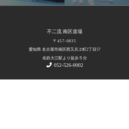
不二流 南区道場
〒457-0835
愛知県 名古屋市南区西又兵ヱ町2丁目57
５
名鉄大江駅より徒歩
分
052-526-0002