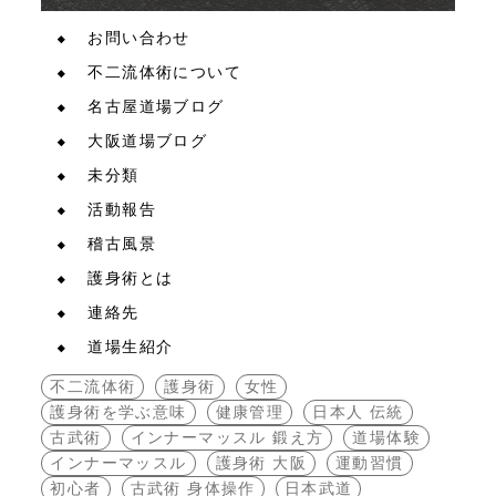
お問い合わせ
不二流体術について
名古屋道場ブログ
大阪道場ブログ
未分類
活動報告
稽古風景
護身術とは
連絡先
道場生紹介
不二流体術
護身術
女性
護身術を学ぶ意味
健康管理
日本人 伝統
古武術
インナーマッスル 鍛え方
道場体験
インナーマッスル
護身術 大阪
運動習慣
初心者
古武術 身体操作
日本武道