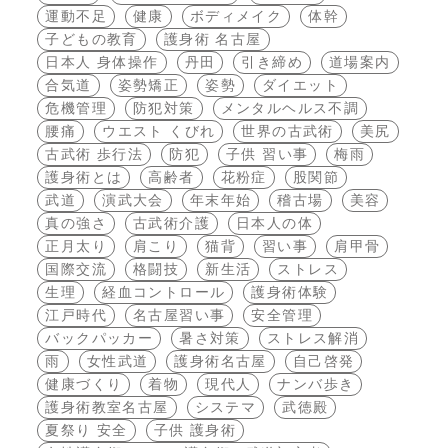
運動不足
健康
ボディメイク
体幹
子どもの教育
護身術 名古屋
日本人 身体操作
丹田
引き締め
道場案内
合気道
姿勢矯正
姿勢
ダイエット
危機管理
防犯対策
メンタルヘルス不調
腰痛
ウエスト くびれ
世界の古武術
美尻
古武術 歩行法
防犯
子供 習い事
梅雨
護身術とは
高齢者
花粉症
股関節
武道
演武大会
年末年始
稽古場
美容
真の強さ
古武術介護
日本人の体
正月太り
肩こり
猫背
習い事
肩甲骨
国際交流
格闘技
新生活
ストレス
生理
経血コントロール
護身術体験
江戸時代
名古屋習い事
安全管理
バックパッカー
暑さ対策
ストレス解消
雨
女性武道
護身術名古屋
自己啓発
健康づくり
着物
現代人
ナンバ歩き
護身術教室名古屋
システマ
武徳殿
夏祭り 安全
子供 護身術