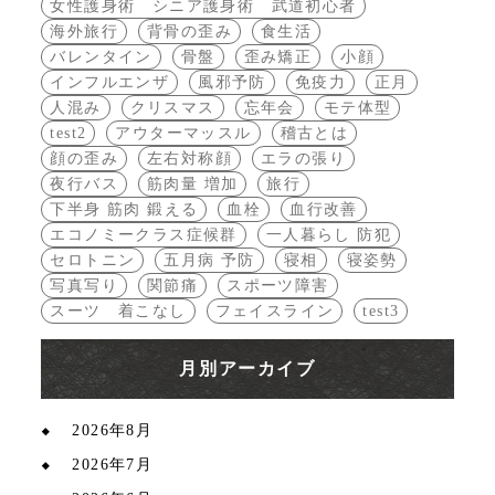
女性護身術 シニア護身術 武道初心者
海外旅行
背骨の歪み
食生活
バレンタイン
骨盤
歪み矯正
小顔
インフルエンザ
風邪予防
免疫力
正月
人混み
クリスマス
忘年会
モテ体型
test2
アウターマッスル
稽古とは
顔の歪み
左右対称顔
エラの張り
夜行バス
筋肉量 増加
旅行
下半身 筋肉 鍛える
血栓
血行改善
エコノミークラス症候群
一人暮らし 防犯
セロトニン
五月病 予防
寝相
寝姿勢
写真写り
関節痛
スポーツ障害
スーツ 着こなし
フェイスライン
test3
月別アーカイブ
2026年8月
2026年7月