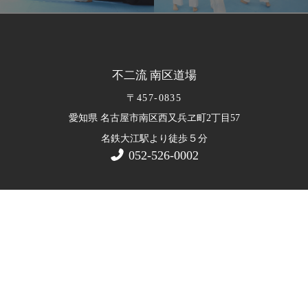
不二流 南区道場
〒457-0835
愛知県 名古屋市南区西又兵ヱ町2丁目57
５
名鉄大江駅より徒歩
分
052-526-0002