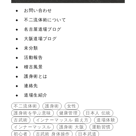
お問い合わせ
不二流体術について
名古屋道場ブログ
大阪道場ブログ
未分類
活動報告
稽古風景
護身術とは
連絡先
道場生紹介
不二流体術
護身術
女性
護身術を学ぶ意味
健康管理
日本人 伝統
古武術
インナーマッスル 鍛え方
道場体験
インナーマッスル
護身術 大阪
運動習慣
初心者
古武術 身体操作
日本武道