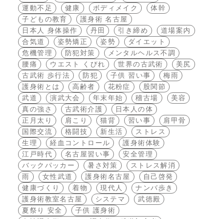
運動不足
健康
ボディメイク
体幹
子どもの教育
護身術 名古屋
日本人 身体操作
丹田
引き締め
道場案内
合気道
姿勢矯正
姿勢
ダイエット
危機管理
防犯対策
メンタルヘルス不調
腰痛
ウエスト くびれ
世界の古武術
美尻
古武術 歩行法
防犯
子供 習い事
梅雨
護身術とは
高齢者
花粉症
股関節
武道
演武大会
年末年始
稽古場
美容
真の強さ
古武術介護
日本人の体
正月太り
肩こり
猫背
習い事
肩甲骨
国際交流
格闘技
新生活
ストレス
生理
経血コントロール
護身術体験
江戸時代
名古屋習い事
安全管理
バックパッカー
暑さ対策
ストレス解消
雨
女性武道
護身術名古屋
自己啓発
健康づくり
着物
現代人
ナンバ歩き
護身術教室名古屋
システマ
武徳殿
夏祭り 安全
子供 護身術