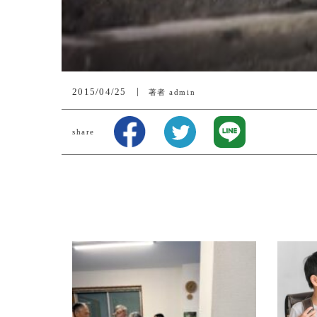
2015/04/25
著者
admin
share