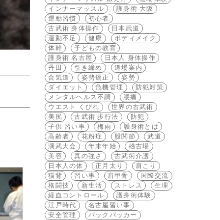
インナーマッスル
護身術 大阪
運動習慣
初心者
古武術 身体操作
日本武道
運動不足
健康
ボディメイク
体幹
子どもの教育
護身術 名古屋
日本人 身体操作
丹田
引き締め
道場案内
合気道
姿勢矯正
姿勢
ダイエット
危機管理
防犯対策
メンタルヘルス不調
腰痛
ウエスト くびれ
世界の古武術
美尻
古武術 歩行法
防犯
子供 習い事
梅雨
護身術とは
高齢者
花粉症
股関節
武道
演武大会
年末年始
稽古場
美容
真の強さ
古武術介護
日本人の体
正月太り
肩こり
猫背
習い事
肩甲骨
国際交流
格闘技
新生活
ストレス
生理
経血コントロール
護身術体験
江戸時代
名古屋習い事
安全管理
バックパッカー