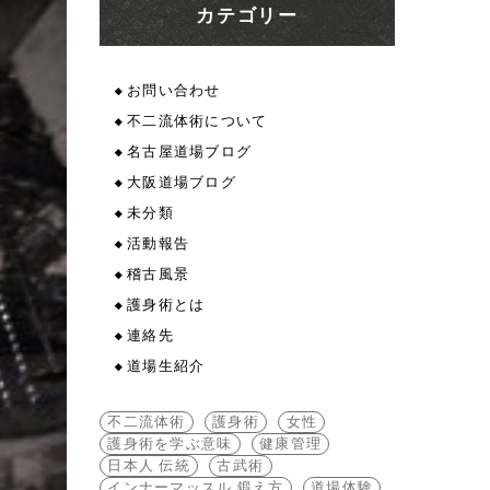
カテゴリー
お問い合わせ
不二流体術について
名古屋道場ブログ
大阪道場ブログ
未分類
活動報告
稽古風景
護身術とは
連絡先
道場生紹介
不二流体術
護身術
女性
護身術を学ぶ意味
健康管理
日本人 伝統
古武術
インナーマッスル 鍛え方
道場体験