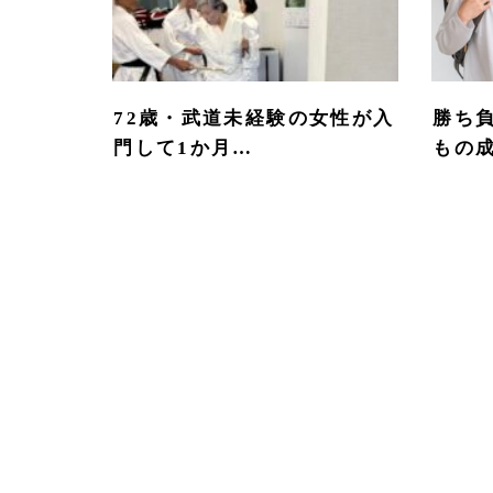
72歳・武道未経験の女性が入
勝ち
門して1か月…
もの