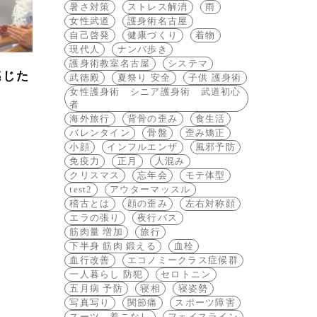
暑さ対策
ストレス解消
雨
女性武道
護身術名古屋
自己啓発
健康づくり
着物
現代人
ナンバ歩き
護身術教室名古屋
システマ
感じた
武徳殿
夏祭り 安全
子供 護身術
女性護身術 シニア護身術 武道初心
者
海外旅行
背骨の歪み
食生活
バレンタイン
骨盤
歪み矯正
小顔
インフルエンザ
風邪予防
免疫力
正月
人混み
クリスマス
忘年会
モテ体型
test2
アウターマッスル
稽古とは
顔の歪み
左右対称顔
エラの張り
夜行バス
筋肉量 増加
旅行
下半身 筋肉 鍛える
血栓
血行改善
エコノミークラス症候群
一人暮らし 防犯
セロトニン
五月病 予防
寝相
寝姿勢
写真写り
関節痛
スポーツ障害
スーツ 着こなし
フェイスライン