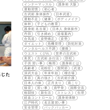
インナーマッスル
護身術 大阪
運動習慣
初心者
古武術 身体操作
日本武道
運動不足
健康
ボディメイク
体幹
子どもの教育
護身術 名古屋
日本人 身体操作
丹田
引き締め
道場案内
合気道
姿勢矯正
姿勢
ダイエット
危機管理
防犯対策
メンタルヘルス不調
腰痛
ウエスト くびれ
世界の古武術
美尻
古武術 歩行法
防犯
子供 習い事
梅雨
護身術とは
高齢者
花粉症
股関節
武道
演武大会
年末年始
稽古場
感じた
美容
真の強さ
古武術介護
日本人の体
正月太り
肩こり
猫背
習い事
肩甲骨
国際交流
格闘技
新生活
ストレス
生理
経血コントロール
護身術体験
江戸時代
名古屋習い事
安全管理
バックパッカー