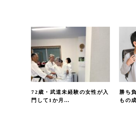
72歳・武道未経験の女性が入
勝ち
門して1か月…
もの