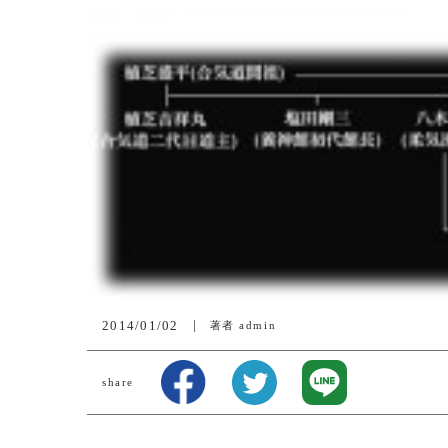
2014/01/02
著者
admin
share