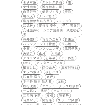
暑さ対策
ストレス解消
雨
女性武道
護身術名古屋
自己啓発
健康づくり
着物
現代人
ナンバ歩き
護身術教室名古屋
システマ
武徳殿
夏祭り 安全
子供 護身術
女性護身術 シニア護身術 武道初心
者
海外旅行
背骨の歪み
食生活
バレンタイン
骨盤
歪み矯正
小顔
インフルエンザ
風邪予防
免疫力
正月
人混み
クリスマス
忘年会
モテ体型
test2
アウターマッスル
稽古とは
顔の歪み
左右対称顔
エラの張り
夜行バス
筋肉量 増加
旅行
下半身 筋肉 鍛える
血栓
血行改善
エコノミークラス症候群
一人暮らし 防犯
セロトニン
五月病 予防
寝相
寝姿勢
写真写り
関節痛
スポーツ障害
スーツ 着こなし
フェイスライン