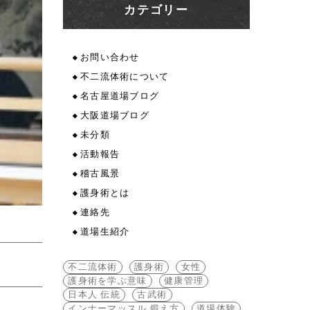
カテゴリー
お問い合わせ
不二流体術について
名古屋道場ブログ
大阪道場ブログ
未分類
活動報告
稽古風景
護身術とは
連絡先
道場生紹介
不二流体術
護身術
女性
護身術を学ぶ意味
健康管理
日本人 伝統
古武術
インナーマッスル 鍛え方
道場体験