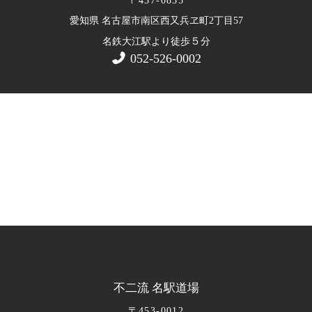
〒457-0835
愛知県 名古屋市南区西又兵ヱ町2丁目57
５
名鉄大江駅より徒歩
分
052-526-0002
不二流 名駅道場
〒453-0012