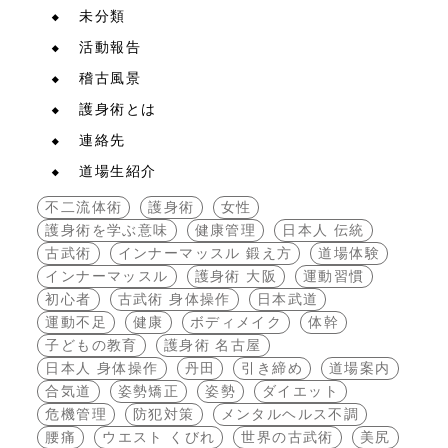
未分類
活動報告
稽古風景
護身術とは
連絡先
道場生紹介
不二流体術
護身術
女性
護身術を学ぶ意味
健康管理
日本人 伝統
古武術
インナーマッスル 鍛え方
道場体験
インナーマッスル
護身術 大阪
運動習慣
初心者
古武術 身体操作
日本武道
運動不足
健康
ボディメイク
体幹
子どもの教育
護身術 名古屋
日本人 身体操作
丹田
引き締め
道場案内
合気道
姿勢矯正
姿勢
ダイエット
危機管理
防犯対策
メンタルヘルス不調
腰痛
ウエスト くびれ
世界の古武術
美尻