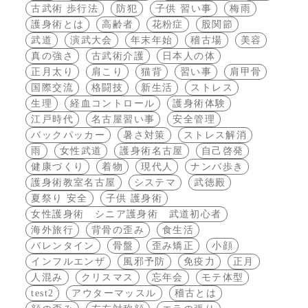
古武術 歩行法
防犯
子供 習い事
梅雨
護身術とは
高齢者
花粉症
股関節
武道
演武大会
年末年始
稽古場
美容
真の強さ
古武術介護
日本人の体
正月太り
肩こり
猫背
習い事
肩甲骨
国際交流
格闘技
新生活
ストレス
生理
経血コントロール
護身術体験
江戸時代
名古屋習い事
安全管理
バックパッカー
暑さ対策
ストレス解消
雨
女性武道
護身術名古屋
自己啓発
健康づくり
着物
現代人
ナンバ歩き
護身術教室名古屋
システマ
武徳殿
夏祭り 安全
子供 護身術
女性護身術 シニア護身術 武道初心者
海外旅行
背骨の歪み
食生活
バレンタイン
骨盤
歪み矯正
小顔
インフルエンザ
風邪予防
免疫力
正月
人混み
クリスマス
忘年会
モテ体型
test2
アウターマッスル
稽古とは