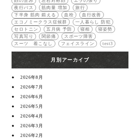
顔の歪み
左右対称顔
エラの張り
夜行バス
筋肉量 増加
旅行
下半身 筋肉 鍛える
血栓
血行改善
エコノミークラス症候群
一人暮らし 防犯
セロトニン
五月病 予防
寝相
寝姿勢
写真写り
関節痛
スポーツ障害
スーツ 着こなし
フェイスライン
test3
月別アーカイブ
2026年8月
2026年7月
2026年6月
2026年5月
2026年4月
2026年3月
2026年2月