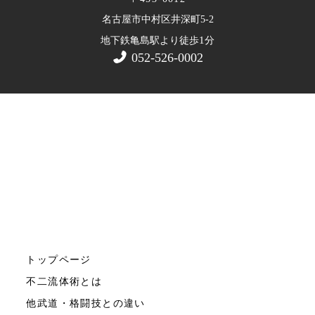
名古屋市中村区井深町5-2
1
地下鉄亀島駅より徒歩
分
052-526-0002
トップページ
不二流体術とは
他武道・格闘技との違い