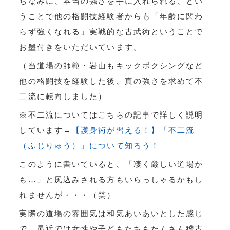
ちなみに、本当の強さを手に入れられる、とい
うことで他の格闘技経験者からも「年齢に関わ
らず強くなれる」実戦的な古武術ということで
お墨付きをいただいています。
（当道場の師範・岩山もキックボクシングなど
他の格闘技を経験した後、真の強さを求めて不
二流に転向しました）
※不二流についてはこちらの記事で詳しく説明
しています→
【護身術が習える！】「不二流
（ふじりゅう）」について知ろう！
このように書いていると、「凄く厳しい道場か
も…」と尻込みされる方もいらっしゃるかもし
れませんが・・・（笑）
実際の道場の雰囲気は和気あいあいとした感じ
で、最近では女性や子どもたちもたくさん稽古