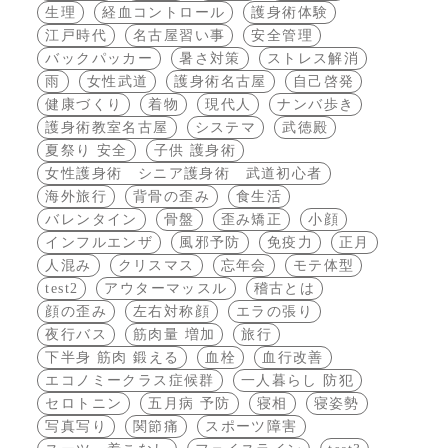
生理
経血コントロール
護身術体験
江戸時代
名古屋習い事
安全管理
バックパッカー
暑さ対策
ストレス解消
雨
女性武道
護身術名古屋
自己啓発
健康づくり
着物
現代人
ナンバ歩き
護身術教室名古屋
システマ
武徳殿
夏祭り 安全
子供 護身術
女性護身術 シニア護身術 武道初心者
海外旅行
背骨の歪み
食生活
バレンタイン
骨盤
歪み矯正
小顔
インフルエンザ
風邪予防
免疫力
正月
人混み
クリスマス
忘年会
モテ体型
test2
アウターマッスル
稽古とは
顔の歪み
左右対称顔
エラの張り
夜行バス
筋肉量 増加
旅行
下半身 筋肉 鍛える
血栓
血行改善
エコノミークラス症候群
一人暮らし 防犯
セロトニン
五月病 予防
寝相
寝姿勢
写真写り
関節痛
スポーツ障害