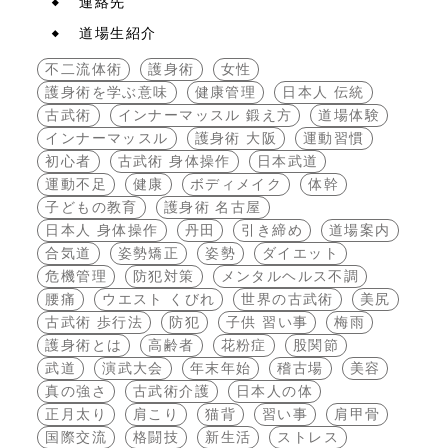
連絡先
道場生紹介
不二流体術
護身術
女性
護身術を学ぶ意味
健康管理
日本人 伝統
古武術
インナーマッスル 鍛え方
道場体験
インナーマッスル
護身術 大阪
運動習慣
初心者
古武術 身体操作
日本武道
運動不足
健康
ボディメイク
体幹
子どもの教育
護身術 名古屋
日本人 身体操作
丹田
引き締め
道場案内
合気道
姿勢矯正
姿勢
ダイエット
危機管理
防犯対策
メンタルヘルス不調
腰痛
ウエスト くびれ
世界の古武術
美尻
古武術 歩行法
防犯
子供 習い事
梅雨
護身術とは
高齢者
花粉症
股関節
武道
演武大会
年末年始
稽古場
美容
真の強さ
古武術介護
日本人の体
正月太り
肩こり
猫背
習い事
肩甲骨
国際交流
格闘技
新生活
ストレス