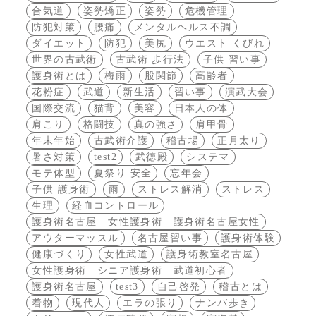
合気道
姿勢矯正
姿勢
危機管理
防犯対策
腰痛
メンタルヘルス不調
ダイエット
防犯
美尻
ウエスト くびれ
世界の古武術
古武術 歩行法
子供 習い事
護身術とは
梅雨
股関節
高齢者
花粉症
武道
新生活
習い事
演武大会
国際交流
猫背
美容
日本人の体
肩こり
格闘技
真の強さ
肩甲骨
年末年始
古武術介護
稽古場
正月太り
暑さ対策
test2
武徳殿
システマ
モテ体型
夏祭り 安全
忘年会
子供 護身術
雨
ストレス解消
ストレス
生理
経血コントロール
護身術名古屋 女性護身術 護身術名古屋女性
アウターマッスル
名古屋習い事
護身術体験
健康づくり
女性武道
護身術教室名古屋
女性護身術 シニア護身術 武道初心者
護身術名古屋
test3
自己啓発
稽古とは
着物
現代人
エラの張り
ナンバ歩き