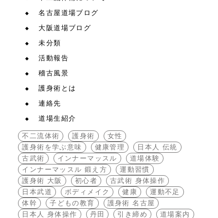
名古屋道場ブログ
大阪道場ブログ
未分類
活動報告
稽古風景
護身術とは
連絡先
道場生紹介
不二流体術
護身術
女性
護身術を学ぶ意味
健康管理
日本人 伝統
古武術
インナーマッスル
道場体験
インナーマッスル 鍛え方
運動習慣
護身術 大阪
初心者
古武術 身体操作
日本武道
ボディメイク
健康
運動不足
体幹
子どもの教育
護身術 名古屋
日本人 身体操作
丹田
引き締め
道場案内