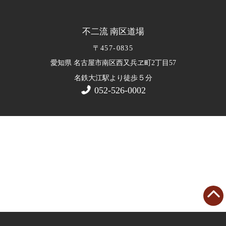
不二流 南区道場
〒457-0835
愛知県 名古屋市南区西又兵ヱ町2丁目57
５
名鉄大江駅より徒歩
分
052-526-0002