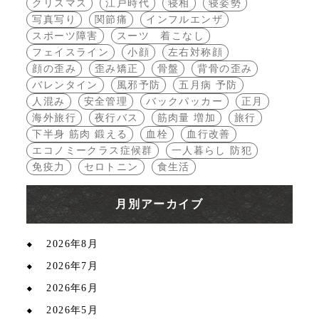
クリスマス
江戸時代
寝相
寝姿勢
写真写り
関節痛
インフルエンザ
スポーツ障害
スーツ 着こなし
フェイスライン
小顔
左右対称顔
顔の歪み
歪み矯正
骨盤
背骨の歪み
バレンタイン
風邪予防
五月病 予防
人混み
安全管理
バックパッカー
正月
海外旅行
夜行バス
筋肉量 増加
旅行
下半身 筋肉 鍛える
血栓
血行改善
エコノミークラス症候群
一人暮らし 防犯
免疫力
セロトニン
食生活
月別アーカイブ
2026年8月
2026年7月
2026年6月
2026年5月