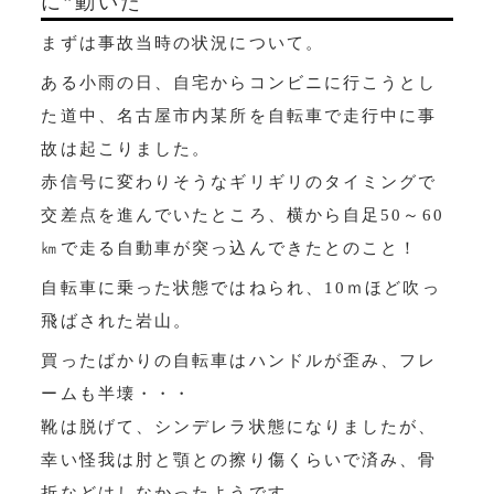
に”動いた
まずは事故当時の状況について。
ある小雨の日、自宅からコンビニに行こうとし
た道中、名古屋市内某所を自転車で走行中に事
故は起こりました。
赤信号に変わりそうなギリギリのタイミングで
交差点を進んでいたところ、横から自足50～60
㎞で走る自動車が突っ込んできたとのこと！
自転車に乗った状態ではねられ、10ｍほど吹っ
飛ばされた岩山。
買ったばかりの自転車はハンドルが歪み、フレ
ームも半壊・・・
靴は脱げて、シンデレラ状態になりましたが、
幸い怪我は肘と顎との擦り傷くらいで済み、骨
折などはしなかったようです。