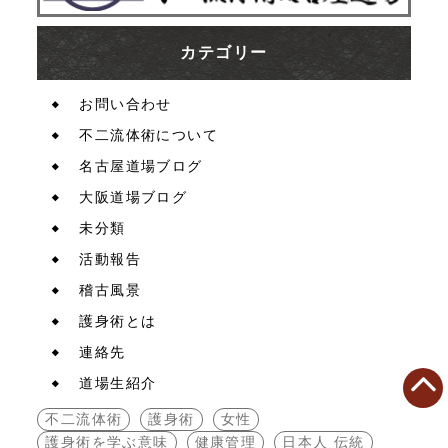
カテゴリー
お問い合わせ
不二流体術について
名古屋道場ブログ
大阪道場ブログ
未分類
活動報告
稽古風景
護身術とは
連絡先
道場生紹介
不二流体術
護身術
女性
護身術を学ぶ意味
健康管理
日本人 伝統